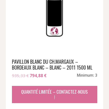
PAVILLON BLANC DU CH.MARGAUX –
BORDEAUX BLANC – BLANC – 2011 1500 ML
Le
Le
935,33
€
794,88
€
Minimum: 3
prix
prix
initial
actuel
QUANTITÉ LIMITÉE – CONTACTEZ-NOUS
était :
est :
!
935,33 €.
794,88 €.