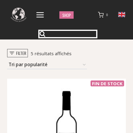
Aller
au
SHOP
0
contenu
FILTER
Trié
5 résultats affichés
par
popularité
FIN DE STOCK