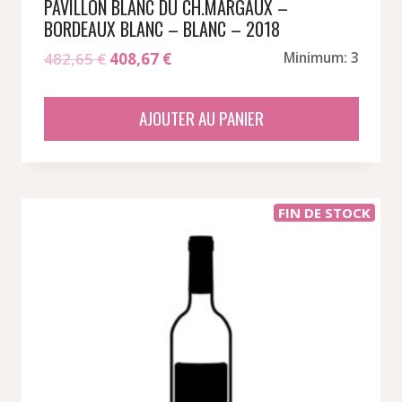
PAVILLON BLANC DU CH.MARGAUX –
BORDEAUX BLANC – BLANC – 2018
Le
Le
482,65
€
408,67
€
Minimum: 3
prix
prix
initial
actuel
AJOUTER AU PANIER
était :
est :
482,65 €.
408,67 €.
FIN DE STOCK