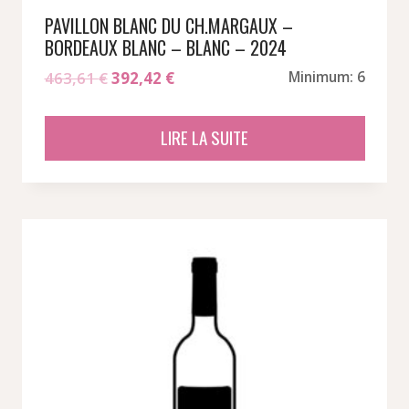
PAVILLON BLANC DU CH.MARGAUX –
BORDEAUX BLANC – BLANC – 2024
Le
Le
463,61
€
392,42
€
Minimum: 6
prix
prix
initial
actuel
LIRE LA SUITE
était :
est :
463,61 €.
392,42 €.