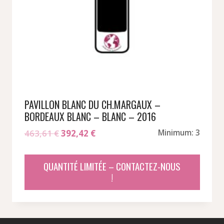
PAVILLON BLANC DU CH.MARGAUX –
BORDEAUX BLANC – BLANC – 2016
Le
Le
463,61
€
392,42
€
Minimum: 3
prix
prix
initial
actuel
QUANTITÉ LIMITÉE – CONTACTEZ-NOUS
était :
est :
!
463,61 €.
392,42 €.