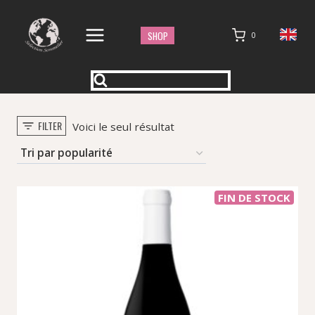
Aller
au
SHOP
0
contenu
FILTER
Voici le seul résultat
FIN DE STOCK