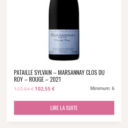
PATAILLE SYLVAIN – MARSANNAY CLOS DU
ROY – ROUGE – 2021
Le
Le
123,84
€
102,55
€
Minimum: 6
prix
prix
initial
actuel
LIRE LA SUITE
était :
est :
123,84 €.
102,55 €.