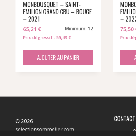
MONBOUSQUET – SAINT-
MONBO
EMILION GRAND CRU – ROUGE
EMILI
– 2021
– 202
65,21
€
Minimum: 12
75,50
Prix dégressif : 55,43 €
Prix dé
AJOUTER AU PANIER
CONTACT
© 2026
selectionsommelier.com
C