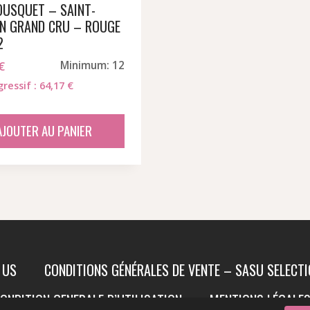
USQUET – SAINT-
ON GRAND CRU – ROUGE
2
€
Minimum: 12
gressif : 64,17 €
AJOUTER AU PANIER
 US
CONDITIONS GÉNÉRALES DE VENTE – SASU SELECT
ONDITION GENERALE D’UTILISATION
MENTIONS LÉGALE