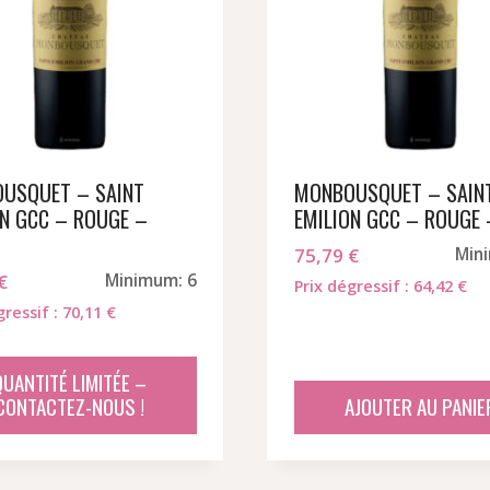
USQUET – SAINT
MONBOUSQUET – SAIN
ON GCC – ROUGE –
EMILION GCC – ROUGE 
75,79
€
Min
€
Minimum: 6
Prix dégressif : 64,42 €
gressif : 70,11 €
QUANTITÉ LIMITÉE –
CONTACTEZ-NOUS !
AJOUTER AU PANIE