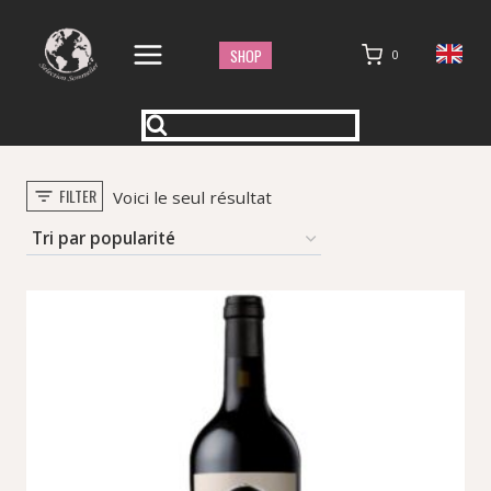
Aller
au
SHOP
0
contenu
FILTER
Voici le seul résultat