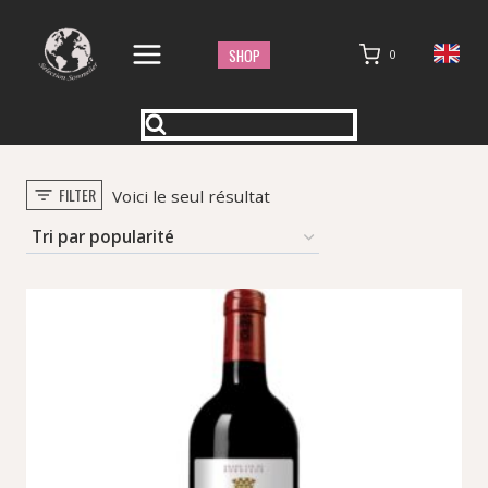
Aller
au
SHOP
0
contenu
FILTER
Voici le seul résultat