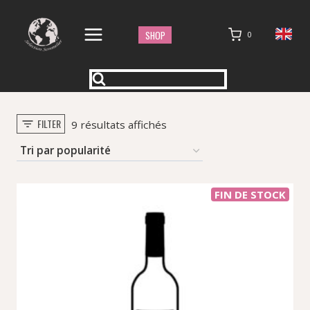
Aller
au
SHOP
0
contenu
FILTER
Trié
9 résultats affichés
par
popularité
FIN DE STOCK