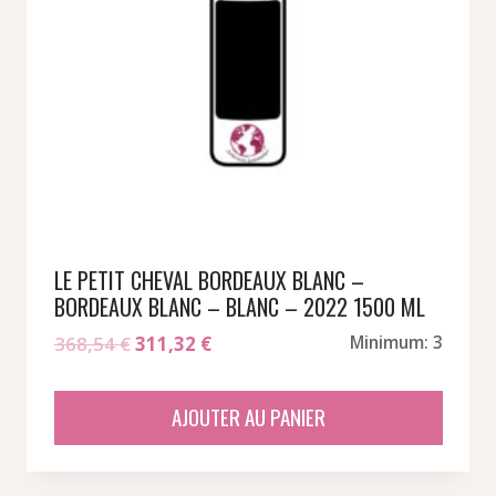
LE PETIT CHEVAL BORDEAUX BLANC –
BORDEAUX BLANC – BLANC – 2022 1500 ML
Le
Le
368,54
€
311,32
€
Minimum: 3
prix
prix
initial
actuel
AJOUTER AU PANIER
était :
est :
368,54 €.
311,32 €.