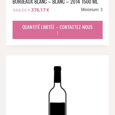
BORDEAUX BLANC – BLANC – 2014 1500 ML
Le
Le
444,56
€
376,17
€
Minimum: 3
prix
prix
initial
actuel
QUANTITÉ LIMITÉE – CONTACTEZ-NOUS
était :
est :
!
444,56 €.
376,17 €.