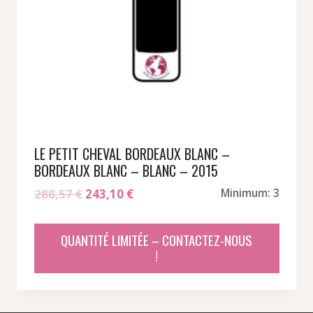
LE PETIT CHEVAL BORDEAUX BLANC –
BORDEAUX BLANC – BLANC – 2015
Le
Le
288,57
€
243,10
€
Minimum: 3
prix
prix
initial
actuel
QUANTITÉ LIMITÉE – CONTACTEZ-NOUS
était :
est :
!
288,57 €.
243,10 €.