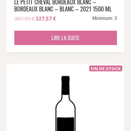
LE PETIT CHEVAL BORDEAUX BLANC –
BORDEAUX BLANC – BLANC – 2021 1500 ML
Le
Le
387,59
€
327,57
€
Minimum: 3
prix
prix
initial
actuel
LIRE LA SUITE
était :
est :
387,59 €.
327,57 €.
FIN DE STOCK