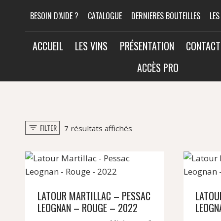
Aller
BESOIN D’AIDE ?
CATALOGUE
DERNIERES BOUTEILLES
LES
au
contenu
ACCUEIL
LES VINS
PRÉSENTATION
CONTACT
ACCÈS PRO
FILTER
Trié
7 résultats affichés
par
popularité
LATOUR MARTILLAC – PESSAC
LATOU
LEOGNAN – ROUGE – 2022
LEOGN