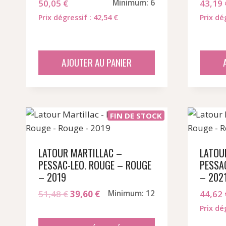
50,05
€
Minimum: 6
43,19
Prix dégressif : 42,54 €
Prix dé
AJOUTER AU PANIER
FIN DE STOCK
LATOUR MARTILLAC –
LATOU
PESSAC-LEO. ROUGE – ROUGE
PESSA
– 2019
– 202
Le
Le
51,48
€
39,60
€
Minimum: 12
44,62
prix
prix
Prix dé
initial
actuel