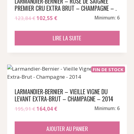
LARMANDIER-BERNIER – ROSE DE SAIGNEE
PREMIER CRU EXTRA BRUT – CHAMPAGNE – .
Le
Le
123,84
€
102,55
€
Minimum: 6
prix
prix
initial
actuel
LIRE LA SUITE
était :
est :
123,84 €.
102,55 €.
FIN DE STOCK
LARMANDIER-BERNIER – VIEILLE VIGNE DU
LEVANT EXTRA-BRUT – CHAMPAGNE – 2014
Le
Le
195,91
€
164,04
€
Minimum: 6
prix
prix
initial
actuel
AJOUTER AU PANIER
était :
est :