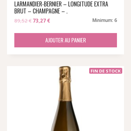
LARMANDIER-BERNIER – LONGITUDE EXTRA
BRUT – CHAMPAGNE – .
Le
Le
89,52
€
73,27
€
Minimum: 6
prix
prix
initial
actuel
AJOUTER AU PANIER
était :
est :
89,52 €.
73,27 €.
FIN DE STOCK