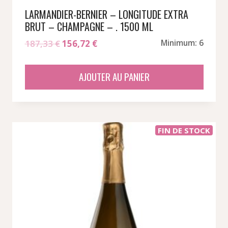
LARMANDIER-BERNIER – LONGITUDE EXTRA
BRUT – CHAMPAGNE – . 1500 ML
Le
Le
187,33
€
156,72
€
Minimum: 6
prix
prix
initial
actuel
AJOUTER AU PANIER
était :
est :
187,33 €.
156,72 €.
FIN DE STOCK