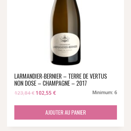
LARMANDIER-BERNIER – TERRE DE VERTUS
NON DOSE – CHAMPAGNE – 2017
Le
Le
123,84
€
102,55
€
Minimum: 6
prix
prix
initial
actuel
AJOUTER AU PANIER
était :
est :
123,84 €.
102,55 €.