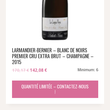
LARMANDIER-BERNIER – BLANC DE NOIRS
PREMIER CRU EXTRA BRUT – CHAMPAGNE –
2015
Le
Le
170,17
€
142,08
€
Minimum: 6
prix
prix
initial
actuel
QUANTITÉ LIMITÉE – CONTACTEZ-NOUS
était :
est :
!
170,17 €.
142,08 €.