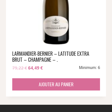
LARMANDIER-BERNIER – LATITUDE EXTRA
BRUT – CHAMPAGNE – .
Le
Le
79,22
€
64,49
€
Minimum: 6
prix
prix
initial
actuel
AJOUTER AU PANIER
était :
est :
79,22 €.
64,49 €.