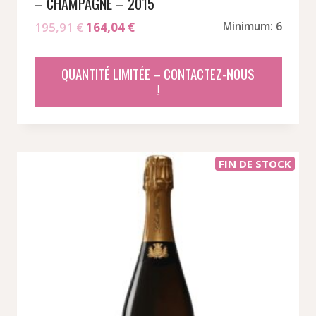
– CHAMPAGNE – 2015
Le
Le
195,91
€
164,04
€
Minimum: 6
prix
prix
initial
actuel
QUANTITÉ LIMITÉE – CONTACTEZ-NOUS
était :
est :
!
195,91 €.
164,04 €.
FIN DE STOCK