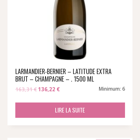
LARMANDIER-BERNIER – LATITUDE EXTRA
BRUT – CHAMPAGNE – . 1500 ML
Le
Le
163,31
€
136,22
€
Minimum: 6
prix
prix
initial
actuel
LIRE LA SUITE
était :
est :
163,31 €.
136,22 €.