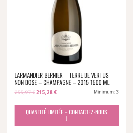
LARMANDIER-BERNIER – TERRE DE VERTUS
NON DOSE – CHAMPAGNE – 2015 1500 ML
Le
Le
255,97
€
215,28
€
Minimum: 3
prix
prix
initial
actuel
QUANTITÉ LIMITÉE – CONTACTEZ-NOUS
était :
est :
!
255,97 €.
215,28 €.