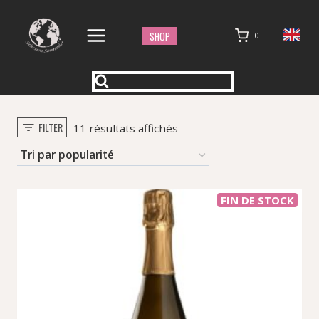
Aller
au
SHOP
0
contenu
FILTER
Trié
11 résultats affichés
par
popularité
FIN DE STOCK