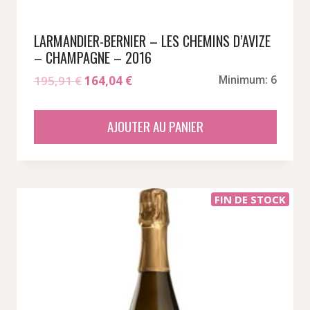
LARMANDIER-BERNIER – LES CHEMINS D’AVIZE
– CHAMPAGNE – 2016
Le
Le
195,91
€
164,04
€
Minimum: 6
prix
prix
initial
actuel
AJOUTER AU PANIER
était :
est :
195,91 €.
164,04 €.
FIN DE STOCK