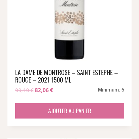
LA DAME DE MONTROSE – SAINT ESTEPHE –
ROUGE – 2021 1500 ML
Le
Le
99,10
€
82,06
€
Minimum: 6
prix
prix
initial
actuel
AJOUTER AU PANIER
était :
est :
99,10 €.
82,06 €.