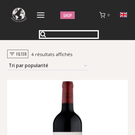
Aller
au
SHOP
0
contenu
FILTER
Trié
4 résultats affichés
par
popularité