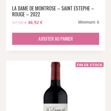
LA DAME DE MONTROSE – SAINT ESTEPHE –
ROUGE – 2022
Le
Le
57,92
€
46,92
€
Minimum: 6
prix
prix
initial
actuel
AJOUTER AU PANIER
était :
est :
57,92 €.
46,92 €.
FIN DE STOCK