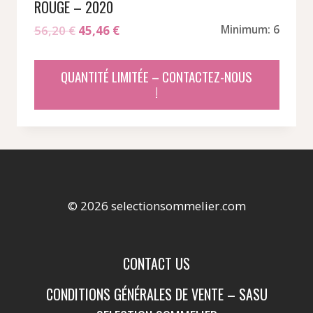
ROUGE – 2020
Le
Le
56,20
€
45,46
€
Minimum: 6
prix
prix
initial
actuel
QUANTITÉ LIMITÉE – CONTACTEZ-NOUS
était :
est :
!
56,20 €.
45,46 €.
© 2026 selectionsommelier.com
CONTACT US
CONDITIONS GÉNÉRALES DE VENTE – SASU