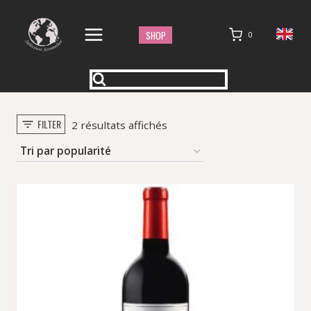
Aller
au
SHOP
0
contenu
FILTER
Trié
2 résultats affichés
par
popularité