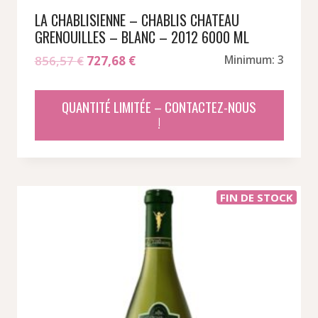
LA CHABLISIENNE – CHABLIS CHATEAU
GRENOUILLES – BLANC – 2012 6000 ML
Le
Le
856,57
€
727,68
€
Minimum: 3
prix
prix
initial
actuel
QUANTITÉ LIMITÉE – CONTACTEZ-NOUS
était :
est :
!
856,57 €.
727,68 €.
FIN DE STOCK