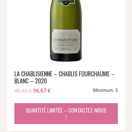
LA CHABLISIENNE – CHABLIS FOURCHAUME –
BLANC – 2020
Le
Le
46,62
€
36,67
€
Minimum: 3
prix
prix
initial
actuel
QUANTITÉ LIMITÉE – CONTACTEZ-NOUS
était :
est :
!
46,62 €.
36,67 €.