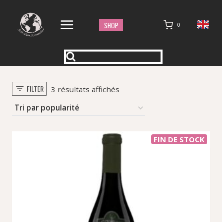
Aller
au
SHOP
0
contenu
FILTER
Trié
3 résultats affichés
par
popularité
FIN DE STOCK