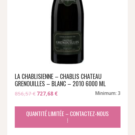
LA CHABLISIENNE – CHABLIS CHATEAU
GRENOUILLES – BLANC – 2010 6000 ML
Le
Le
856,57
€
727,68
€
Minimum: 3
prix
prix
initial
actuel
QUANTITÉ LIMITÉE – CONTACTEZ-NOUS
était :
est :
!
856,57 €.
727,68 €.