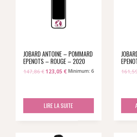
JOBARD ANTOINE – POMMARD
JOBAR
EPENOTS – ROUGE – 2020
EPENO
Le
Le
147,86
€
123,05
€
Minimum: 6
161,5
prix
prix
initial
actuel
était :
est :
147,86 €.
123,05 €.
LIRE LA SUITE