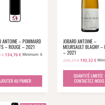
D ANTOINE – POMMARD
JOBARD ANTOINE –
TS – ROUGE – 2021
MEURSAULT BLAGNY – 
– 2021
Le
Le
9
€
134,76
€
Minimum: 6
Le
Le
230,23
€
193,32
€
Min
prix
prix
prix
prix
initial
actuel
initial
actu
était :
est :
QUANTITÉ LIMITÉE 
était :
est :
161,59 €.
134,76 €.
AJOUTER AU PANIER
CONTACTEZ-NOUS 
230,23 €.
193,