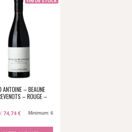
FIN DE STOCK
D ANTOINE – BEAUNE
EVENOTS – ROUGE –
Le
Le
€
74,74
€
Minimum: 6
prix
prix
initial
actuel