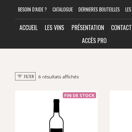
Aller
BESOIN D’AIDE ?
CATALOGUE
DERNIERES BOUTEILLES
LES
au
contenu
ACCUEIL
LES VINS
PRÉSENTATION
CONTACT
ACCÈS PRO
FILTER
Trié
6 résultats affichés
par
popularité
FIN DE STOCK