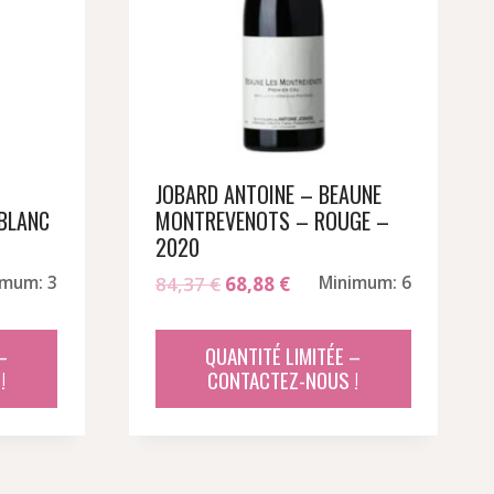
JOBARD ANTOINE – BEAUNE
BLANC
MONTREVENOTS – ROUGE –
2020
Le
Le
imum: 3
84,37
€
68,88
€
Minimum: 6
prix
prix
el
initial
actuel
–
QUANTITÉ LIMITÉE –
était :
est :
!
CONTACTEZ-NOUS !
32 €.
84,37 €.
68,88 €.