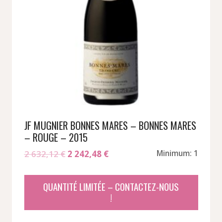
JF MUGNIER BONNES MARES – BONNES MARES
– ROUGE – 2015
Le
Le
2 632,12
€
2 242,48
€
Minimum: 1
prix
prix
initial
actuel
QUANTITÉ LIMITÉE – CONTACTEZ-NOUS
était :
est :
!
2
2
632,12 €.
242,48 €.