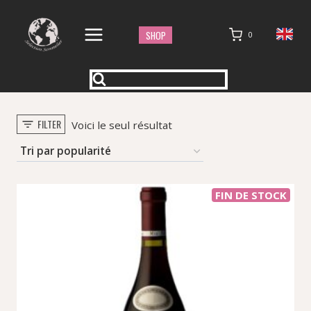
Aller
au
SHOP
0
contenu
FILTER
Voici le seul résultat
FIN DE STOCK