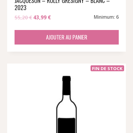
JACQUESON – RULLY GRESIGNY – BLANC –
2023
Le
Le
55,20
€
43,99
€
Minimum: 6
prix
prix
initial
actuel
AJOUTER AU PANIER
était :
est :
55,20 €.
43,99 €.
FIN DE STOCK