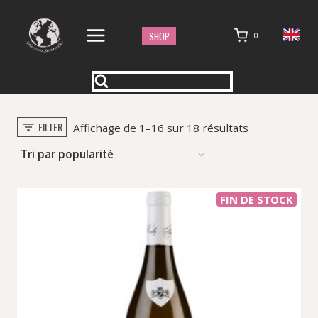
Aller
au
SHOP
0
contenu
FILTER
Trié
Affichage de 1–16 sur 18 résultats
par
popularité
FIN DE STOCK