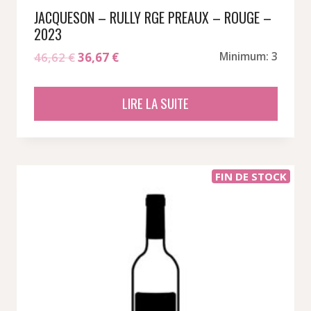
JACQUESON – RULLY RGE PREAUX – ROUGE –
2023
Le
Le
46,62
€
36,67
€
Minimum: 3
prix
prix
initial
actuel
LIRE LA SUITE
était :
est :
46,62 €.
36,67 €.
FIN DE STOCK