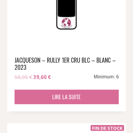
JACQUESON – RULLY 1ER CRU BLC – BLANC –
2023
Le
Le
50,05
€
39,60
€
Minimum: 6
prix
prix
initial
actuel
LIRE LA SUITE
était :
est :
50,05 €.
39,60 €.
FIN DE STOCK