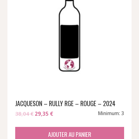
JACQUESON – RULLY RGE – ROUGE – 2024
Le
Le
38,04
€
29,35
€
Minimum: 3
prix
prix
initial
actuel
AJOUTER AU PANIER
était :
est :