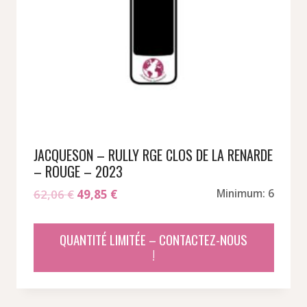
JACQUESON – RULLY RGE CLOS DE LA RENARDE
– ROUGE – 2023
Le
Le
62,06
€
49,85
€
Minimum: 6
prix
prix
initial
actuel
QUANTITÉ LIMITÉE – CONTACTEZ-NOUS
était :
est :
!
62,06 €.
49,85 €.