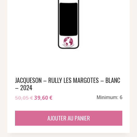
JACQUESON – RULLY LES MARGOTES – BLANC
– 2024
Le
Le
50,05
€
39,60
€
Minimum: 6
prix
prix
initial
actuel
AJOUTER AU PANIER
était :
est :
50,05 €.
39,60 €.