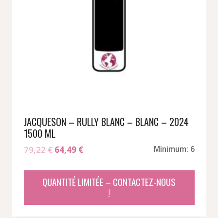
JACQUESON – RULLY BLANC – BLANC – 2024
1500 ML
Le
Le
79,22
€
64,49
€
Minimum: 6
prix
prix
initial
actuel
QUANTITÉ LIMITÉE – CONTACTEZ-NOUS
était :
est :
!
79,22 €.
64,49 €.