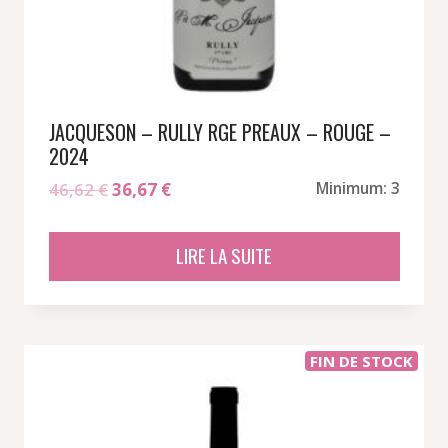
JACQUESON – RULLY RGE PREAUX – ROUGE –
2024
Le
Le
46,62
€
36,67
€
Minimum: 3
prix
prix
initial
actuel
LIRE LA SUITE
était :
est :
46,62 €.
36,67 €.
FIN DE STOCK