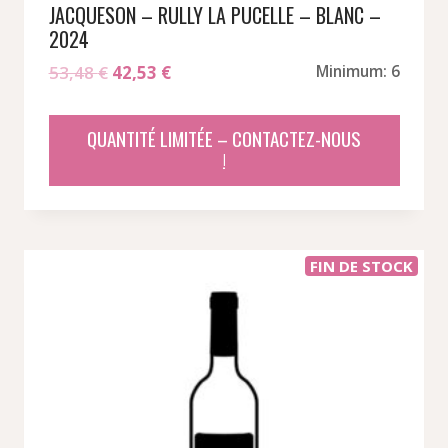
JACQUESON – RULLY LA PUCELLE – BLANC –
2024
Le
Le
53,48
€
42,53
€
Minimum: 6
prix
prix
initial
actuel
QUANTITÉ LIMITÉE – CONTACTEZ-NOUS
était :
est :
!
53,48 €.
42,53 €.
FIN DE STOCK