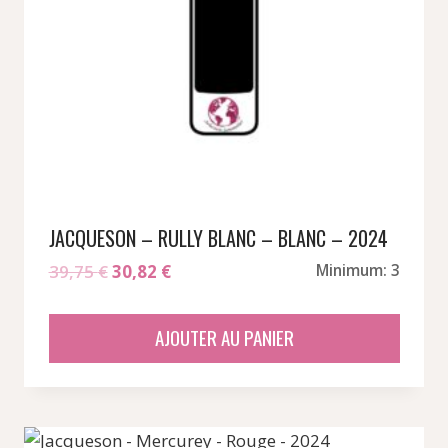
JACQUESON – RULLY BLANC – BLANC – 2024
Le
Le
39,75
€
30,82
€
Minimum: 3
prix
prix
initial
actuel
AJOUTER AU PANIER
était :
est :
39,75 €.
30,82 €.