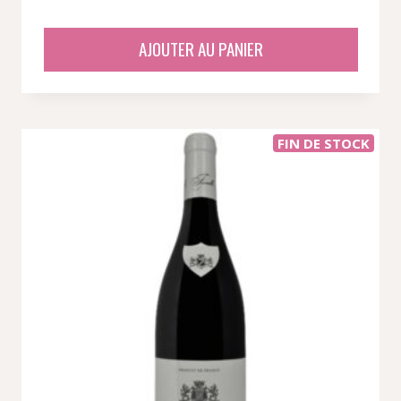
prix
prix
initial
actuel
AJOUTER AU PANIER
était :
est :
50,05 €.
39,60 €.
FIN DE STOCK