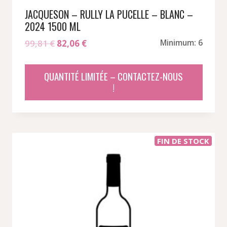
JACQUESON – RULLY LA PUCELLE – BLANC –
2024 1500 ML
Le
Le
99,81
€
82,06
€
Minimum: 6
prix
prix
initial
actuel
QUANTITÉ LIMITÉE – CONTACTEZ-NOUS
était :
est :
!
99,81 €.
82,06 €.
FIN DE STOCK