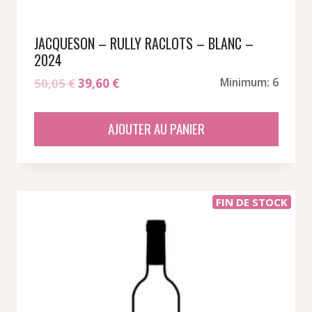
JACQUESON – RULLY RACLOTS – BLANC –
2024
Le
Le
50,05
€
39,60
€
Minimum: 6
prix
prix
initial
actuel
AJOUTER AU PANIER
était :
est :
50,05 €.
39,60 €.
FIN DE STOCK