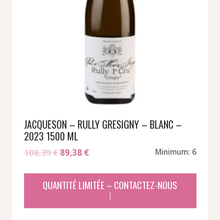
JACQUESON – RULLY GRESIGNY – BLANC –
2023 1500 ML
Le
Le
108,39
€
89,38
€
Minimum: 6
prix
prix
initial
actuel
QUANTITÉ LIMITÉE – CONTACTEZ-NOUS
était :
est :
!
108,39 €.
89,38 €.