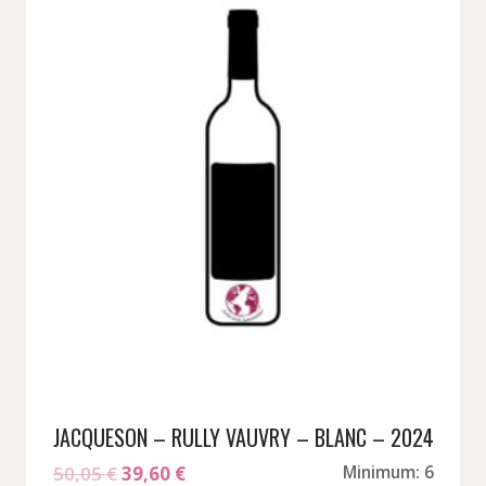
JACQUESON – RULLY VAUVRY – BLANC – 2024
Le
Le
50,05
€
39,60
€
Minimum: 6