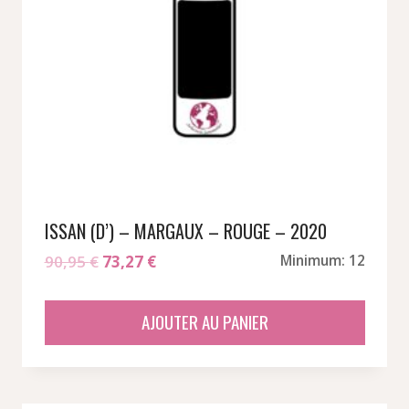
ISSAN (D’) – MARGAUX – ROUGE – 2020
Le
Le
90,95
€
73,27
€
Minimum: 12
prix
prix
initial
actuel
AJOUTER AU PANIER
était :
est :
90,95 €.
73,27 €.