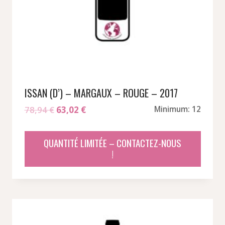
ISSAN (D’) – MARGAUX – ROUGE – 2017
Le
Le
78,94
€
63,02
€
Minimum: 12
prix
prix
initial
actuel
QUANTITÉ LIMITÉE – CONTACTEZ-NOUS
était :
est :
!
78,94 €.
63,02 €.