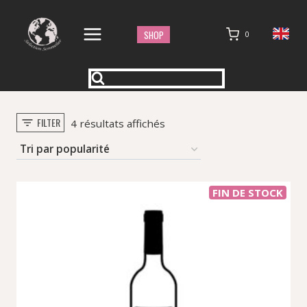
Aller
au
SHOP
0
contenu
FILTER
Trié
4 résultats affichés
par
popularité
FIN DE STOCK