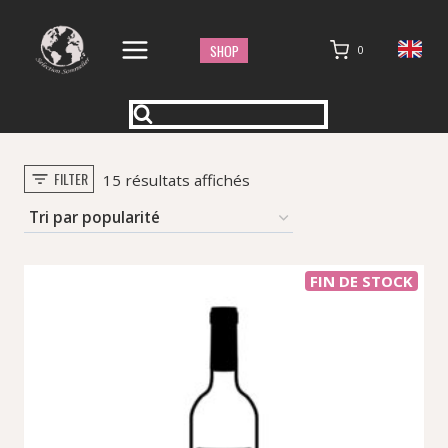
Aller
au
SHOP
0
contenu
FILTER
Trié
15 résultats affichés
par
popularité
FIN DE STOCK