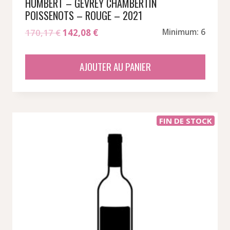
HUMBERT – GEVREY CHAMBERTIN
POISSENOTS – ROUGE – 2021
Le
Le
170,17
€
142,08
€
Minimum: 6
prix
prix
initial
actuel
AJOUTER AU PANIER
était :
est :
170,17 €.
142,08 €.
FIN DE STOCK