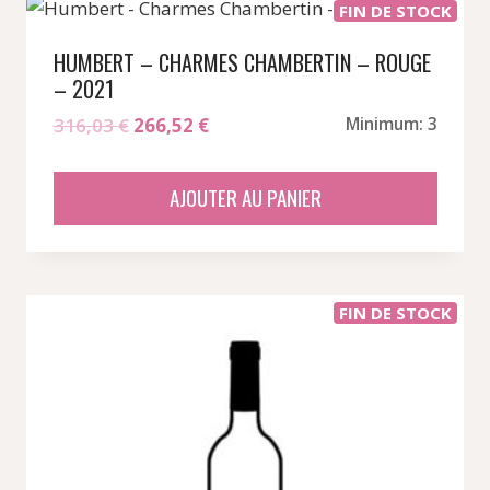
FIN DE STOCK
HUMBERT – CHARMES CHAMBERTIN – ROUGE
– 2021
Le
Le
316,03
€
266,52
€
Minimum: 3
prix
prix
initial
actuel
AJOUTER AU PANIER
était :
est :
316,03 €.
266,52 €.
FIN DE STOCK