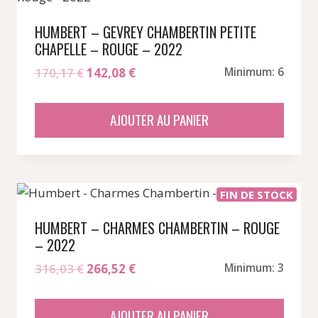
HUMBERT – GEVREY CHAMBERTIN PETITE
CHAPELLE – ROUGE – 2022
Le
Le
170,17
€
142,08
€
Minimum: 6
prix
prix
initial
actuel
AJOUTER AU PANIER
était :
est :
170,17 €.
142,08 €.
FIN DE STOCK
HUMBERT – CHARMES CHAMBERTIN – ROUGE
– 2022
Le
Le
316,03
€
266,52
€
Minimum: 3
prix
prix
initial
actuel
AJOUTER AU PANIER