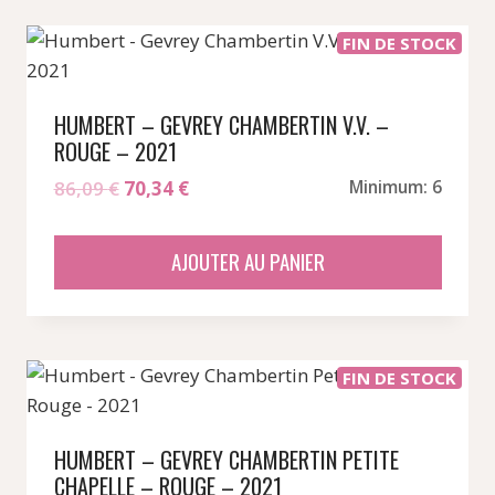
FIN DE STOCK
HUMBERT – GEVREY CHAMBERTIN V.V. –
ROUGE – 2021
Le
Le
86,09
€
70,34
€
Minimum: 6
prix
prix
initial
actuel
AJOUTER AU PANIER
était :
est :
86,09 €.
70,34 €.
FIN DE STOCK
HUMBERT – GEVREY CHAMBERTIN PETITE
CHAPELLE – ROUGE – 2021