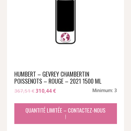
HUMBERT – GEVREY CHAMBERTIN
POISSENOTS – ROUGE – 2021 1500 ML
Le
Le
367,51
€
310,44
€
Minimum: 3
prix
prix
initial
actuel
QUANTITÉ LIMITÉE – CONTACTEZ-NOUS
était :
est :
!
367,51 €.
310,44 €.