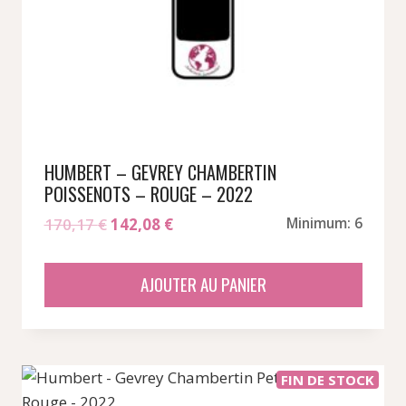
HUMBERT – GEVREY CHAMBERTIN
POISSENOTS – ROUGE – 2022
Le
Le
170,17
€
142,08
€
Minimum: 6
prix
prix
initial
actuel
AJOUTER AU PANIER
était :
est :
170,17 €.
142,08 €.
FIN DE STOCK