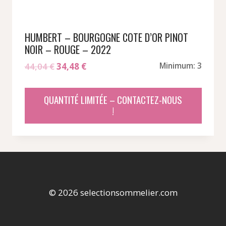
HUMBERT – BOURGOGNE COTE D’OR PINOT
NOIR – ROUGE – 2022
Le
Le
44,04
€
34,48
€
Minimum: 3
prix
prix
initial
actuel
QUANTITÉ LIMITÉE – CONTACTEZ-NOUS
était :
est :
!
44,04 €.
34,48 €.
© 2026 selectionsommelier.com