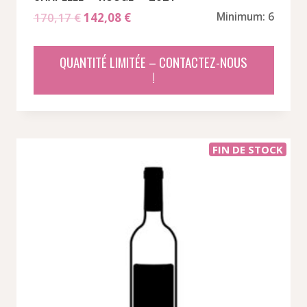
Le
Le
170,17
€
142,08
€
Minimum: 6
prix
prix
initial
actuel
QUANTITÉ LIMITÉE – CONTACTEZ-NOUS
était :
est :
!
170,17 €.
142,08 €.
FIN DE STOCK