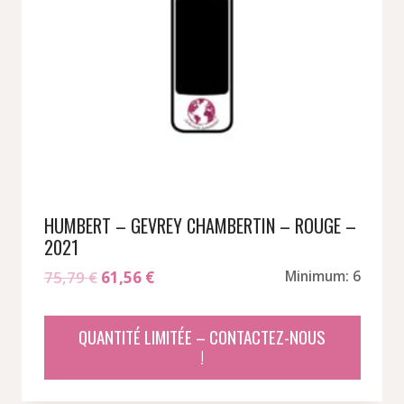
HUMBERT – GEVREY CHAMBERTIN – ROUGE –
2021
Le
Le
75,79
€
61,56
€
Minimum: 6
prix
prix
initial
actuel
QUANTITÉ LIMITÉE – CONTACTEZ-NOUS
était :
est :
!
75,79 €.
61,56 €.