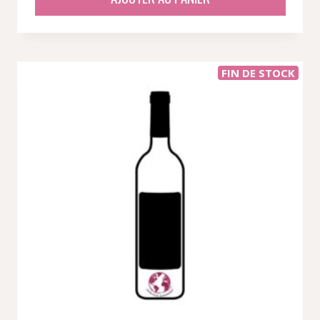
était :
est :
316,03 €.
266,52 €.
FIN DE STOCK