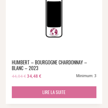
HUMBERT – BOURGOGNE CHARDONNAY –
BLANC – 2023
Le
Le
44,04
€
34,48
€
Minimum: 3
prix
prix
initial
actuel
LIRE LA SUITE
était :
est :
44,04 €.
34,48 €.