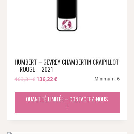
HUMBERT – GEVREY CHAMBERTIN CRAIPILLOT
– ROUGE – 2021
Le
Le
163,31
€
136,22
€
Minimum: 6
prix
prix
initial
actuel
QUANTITÉ LIMITÉE – CONTACTEZ-NOUS
était :
est :
!
163,31 €.
136,22 €.