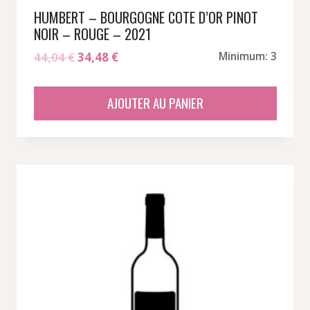
HUMBERT – BOURGOGNE COTE D’OR PINOT
NOIR – ROUGE – 2021
Le
Le
44,04
€
34,48
€
Minimum: 3
prix
prix
initial
actuel
AJOUTER AU PANIER
était :
est :
44,04 €.
34,48 €.