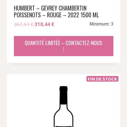
HUMBERT – GEVREY CHAMBERTIN
POISSENOTS – ROUGE – 2022 1500 ML
Le
Le
367,51
€
310,44
€
Minimum: 3
prix
prix
initial
actuel
QUANTITÉ LIMITÉE – CONTACTEZ-NOUS
était :
est :
!
367,51 €.
310,44 €.
FIN DE STOCK