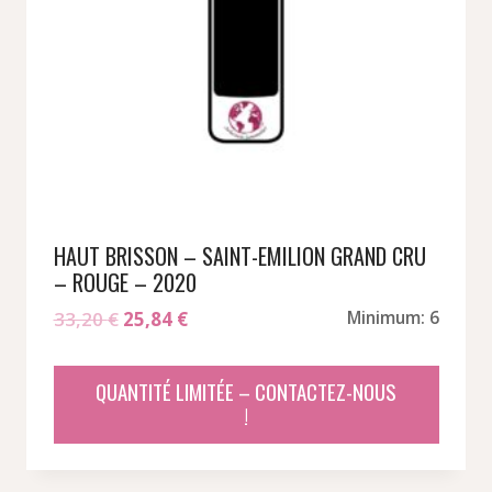
HAUT BRISSON – SAINT-EMILION GRAND CRU
– ROUGE – 2020
Le
Le
33,20
€
25,84
€
Minimum: 6
prix
prix
initial
actuel
QUANTITÉ LIMITÉE – CONTACTEZ-NOUS
était :
est :
!
33,20 €.
25,84 €.