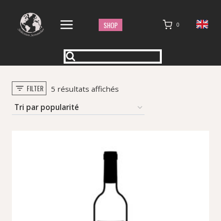
Aller
au
SHOP
0
contenu
FILTER
Trié
5 résultats affichés
par
popularité