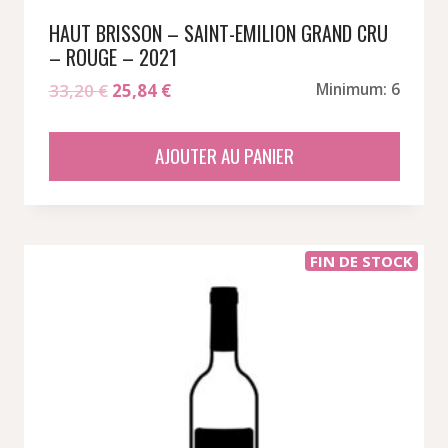
HAUT BRISSON – SAINT-EMILION GRAND CRU
– ROUGE – 2021
Le
Le
33,20
€
25,84
€
Minimum: 6
prix
prix
initial
actuel
AJOUTER AU PANIER
était :
est :
33,20 €.
25,84 €.
FIN DE STOCK