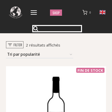
Aller
au
SHOP
0
contenu
FILTER
Trié
2 résultats affichés
par
popularité
FIN DE STOCK