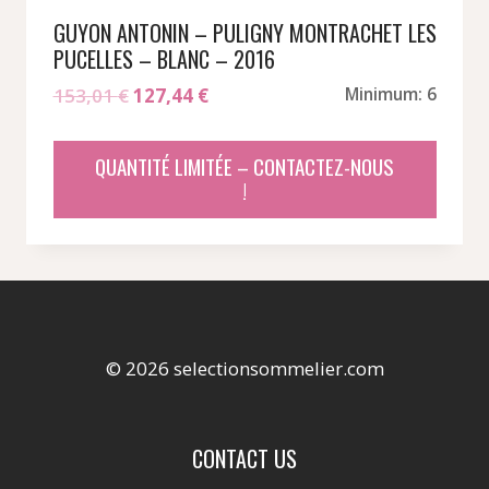
GUYON ANTONIN – PULIGNY MONTRACHET LES
PUCELLES – BLANC – 2016
Le
Le
153,01
€
127,44
€
Minimum: 6
prix
prix
initial
actuel
QUANTITÉ LIMITÉE – CONTACTEZ-NOUS
était :
est :
!
153,01 €.
127,44 €.
© 2026 selectionsommelier.com
CONTACT US