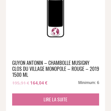
GUYON ANTONIN – CHAMBOLLE MUSIGNY
CLOS DU VILLAGE MONOPOLE – ROUGE – 2019
1500 ML
Le
Le
195,91
€
164,04
€
Minimum: 6
prix
prix
initial
actuel
LIRE LA SUITE
était :
est :
195,91 €.
164,04 €.