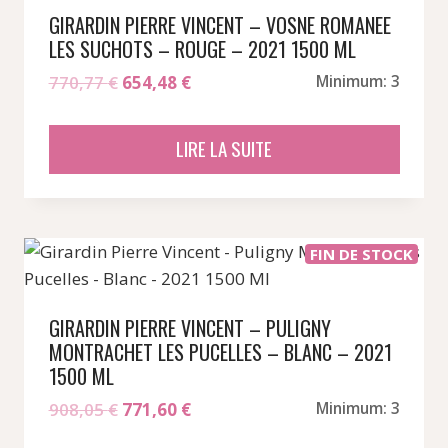
GIRARDIN PIERRE VINCENT – VOSNE ROMANEE
LES SUCHOTS – ROUGE – 2021 1500 ML
Le
Le
770,77
€
654,48
€
Minimum: 3
prix
prix
initial
actuel
LIRE LA SUITE
était :
est :
770,77 €.
654,48 €.
FIN DE STOCK
GIRARDIN PIERRE VINCENT – PULIGNY
MONTRACHET LES PUCELLES – BLANC – 2021
1500 ML
Le
Le
908,05
€
771,60
€
Minimum: 3
prix
prix