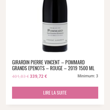
GIRARDIN PIERRE VINCENT – POMMARD
GRANDS EPENOTS – ROUGE – 2019 1500 ML
Le
Le
401,83
€
339,72
€
Minimum: 3
prix
prix
initial
actuel
LIRE LA SUITE
était :
est :
401,83 €.
339,72 €.