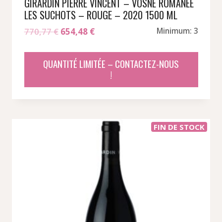
GIRARDIN PIERRE VINCENT – VOSNE ROMANEE
LES SUCHOTS – ROUGE – 2020 1500 ML
Le
Le
770,77
€
654,48
€
Minimum: 3
prix
prix
initial
actuel
QUANTITÉ LIMITÉE – CONTACTEZ-NOUS
était :
est :
!
770,77 €.
654,48 €.
FIN DE STOCK