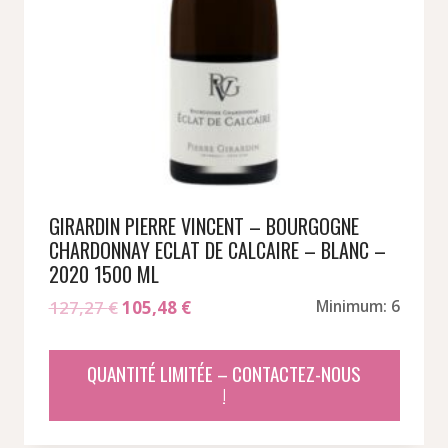
GIRARDIN PIERRE VINCENT – BOURGOGNE
CHARDONNAY ECLAT DE CALCAIRE – BLANC –
2020 1500 ML
Le
Le
127,27
€
105,48
€
Minimum: 6
prix
prix
initial
actuel
QUANTITÉ LIMITÉE – CONTACTEZ-NOUS
était :
est :
!
127,27 €.
105,48 €.