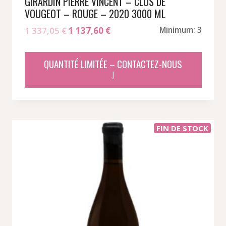
GIRARDIN PIERRE VINCENT – CLOS DE
VOUGEOT – ROUGE – 2020 3000 ML
Le
Le
1 337,05
€
1 137,60
€
Minimum: 3
prix
prix
initial
actuel
QUANTITÉ LIMITÉE – CONTACTEZ-NOUS
était :
est :
!
1
1
337,05 €.
137,60 €.
FIN DE STOCK