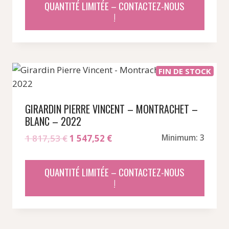
QUANTITÉ LIMITÉE – CONTACTEZ-NOUS
était :
est :
!
1
1
379,95 €.
174,20 €.
FIN DE STOCK
GIRARDIN PIERRE VINCENT – MONTRACHET –
BLANC – 2022
Le
Le
1 817,53
€
1 547,52
€
Minimum: 3
prix
prix
initial
actuel
QUANTITÉ LIMITÉE – CONTACTEZ-NOUS
était :
est :
!
1
1
817,53 €.
547,52 €.