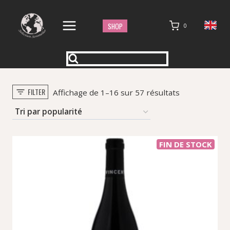
Aller
au
SHOP
0
contenu
FILTER
Trié
Affichage de 1–16 sur 57 résultats
par
popularité
FIN DE STOCK