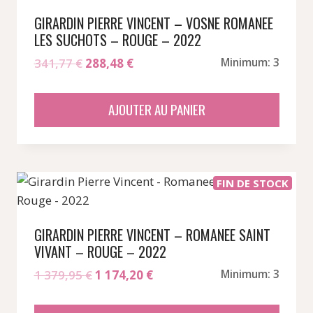
GIRARDIN PIERRE VINCENT – VOSNE ROMANEE
LES SUCHOTS – ROUGE – 2022
Le
Le
341,77
€
288,48
€
Minimum: 3
prix
prix
initial
actuel
AJOUTER AU PANIER
était :
est :
341,77 €.
288,48 €.
FIN DE STOCK
GIRARDIN PIERRE VINCENT – ROMANEE SAINT
VIVANT – ROUGE – 2022
Le
Le
1 379,95
€
1 174,20
€
Minimum: 3
prix
prix
initial
actuel