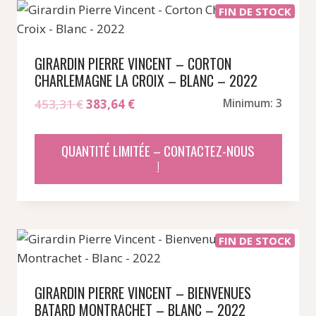
FIN DE STOCK
GIRARDIN PIERRE VINCENT – CORTON
CHARLEMAGNE LA CROIX – BLANC – 2022
Le
Le
453,31
€
383,64
€
Minimum: 3
prix
prix
initial
actuel
QUANTITÉ LIMITÉE – CONTACTEZ-NOUS
était :
est :
!
453,31 €.
383,64 €.
FIN DE STOCK
GIRARDIN PIERRE VINCENT – BIENVENUES
BATARD MONTRACHET – BLANC – 2022