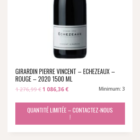
GIRARDIN PIERRE VINCENT – ECHEZEAUX –
ROUGE – 2020 1500 ML
Le
Le
1 276,99
€
1 086,36
€
Minimum: 3
prix
prix
initial
actuel
QUANTITÉ LIMITÉE – CONTACTEZ-NOUS
était :
est :
!
1
1
276,99 €.
086,36 €.