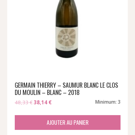
GERMAIN THIERRY – SAUMUR BLANC LE CLOS
DU MOULIN – BLANC – 2018
Le
Le
48,33
€
38,14
€
Minimum: 3
prix
prix
initial
actuel
AJOUTER AU PANIER
était :
est :
48,33 €.
38,14 €.