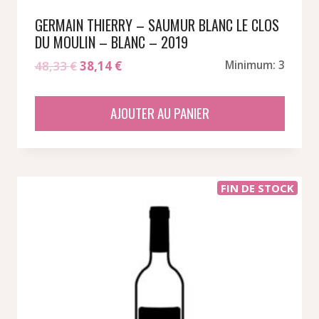
GERMAIN THIERRY – SAUMUR BLANC LE CLOS
DU MOULIN – BLANC – 2019
Le
Le
48,33
€
38,14
€
Minimum: 3
prix
prix
initial
actuel
AJOUTER AU PANIER
était :
est :
48,33 €.
38,14 €.
FIN DE STOCK