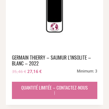
GERMAIN THIERRY – SAUMUR L’INSOLITE –
BLANC – 2022
Le
Le
35,46
€
27,16
€
Minimum: 3
prix
prix
initial
actuel
QUANTITÉ LIMITÉE – CONTACTEZ-NOUS
était :
est :
!
35,46 €.
27,16 €.