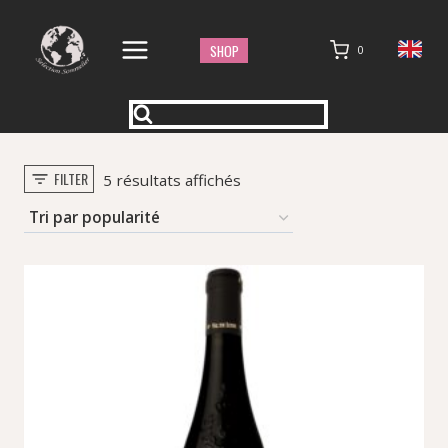
Aller
au
SHOP
0
contenu
FILTER
Trié
5 résultats affichés
par
popularité