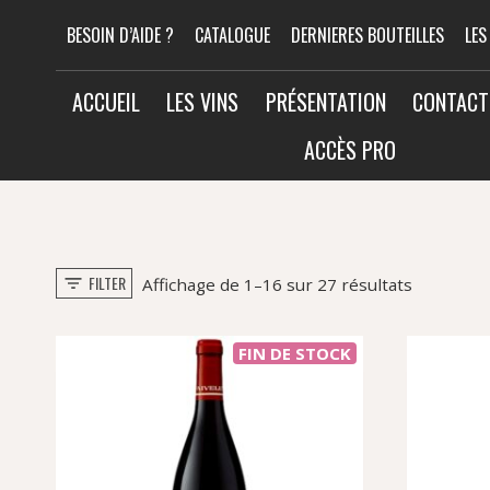
Aller
BESOIN D’AIDE ?
CATALOGUE
DERNIERES BOUTEILLES
LES
au
contenu
ACCUEIL
LES VINS
PRÉSENTATION
CONTACT
ACCÈS PRO
FILTER
Trié
Affichage de 1–16 sur 27 résultats
par
popularit
FIN DE STOCK