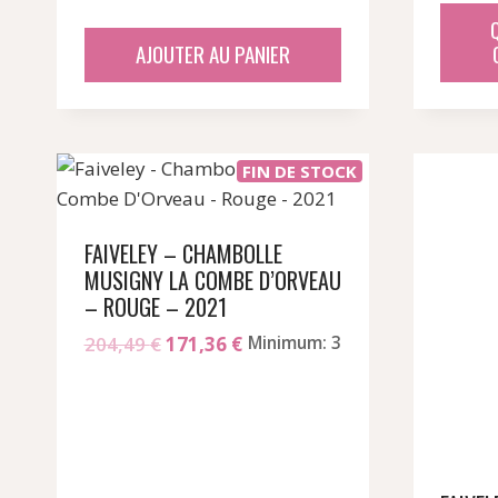
initial
actuel
était :
est :
AJOUTER AU PANIER
144,43 €.
120,12 €.
FIN DE STOCK
FAIVELEY – CHAMBOLLE
MUSIGNY LA COMBE D’ORVEAU
– ROUGE – 2021
Le
Le
204,49
€
171,36
€
Minimum: 3
prix
prix
initial
actuel
était :
est :
204,49 €.
171,36 €.