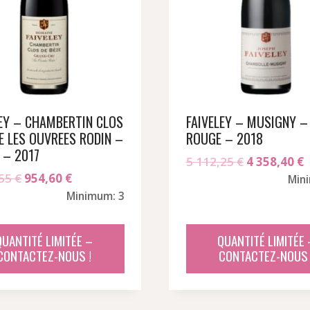
LEY – CHAMBERTIN CLOS
FAIVELEY – MUSIGNY –
E LES OUVREES RODIN –
ROUGE – 2018
 – 2017
Le
L
5 112,25
€
4 358,40
€
Le
Le
,55
€
954,60
€
prix
p
Min
prix
prix
Minimum: 3
initial
a
initial
actuel
était :
e
était :
est :
5
4
QUANTITÉ LIMITÉE –
QUANTITÉ LIMITÉE 
1
954,60 €.
CONTACTEZ-NOUS !
CONTACTEZ-NOUS 
112,25 €.
3
122,55 €.