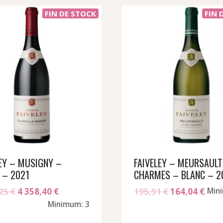
FIN DE STOCK
FIN 
LEY – MUSIGNY –
FAIVELEY – MEURSAULT
 – 2021
CHARMES – BLANC – 2
Le
Le
Le
Le
,25
€
4 358,40
€
195,91
€
164,04
€
Min
prix
prix
prix
prix
Minimum: 3
initial
actuel
initial
actu