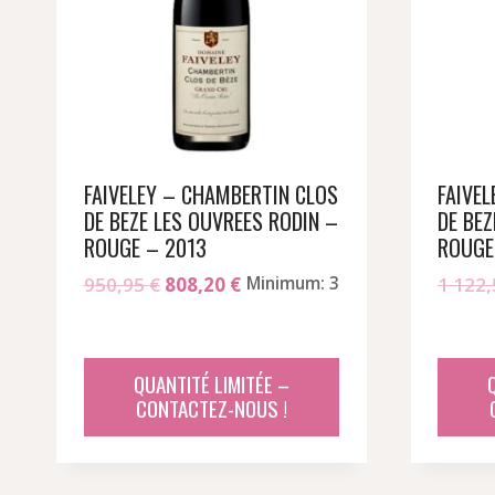
FAIVELEY – CHAMBERTIN CLOS
FAIVE
DE BEZE LES OUVREES RODIN –
DE BEZ
ROUGE – 2013
ROUGE
Le
Le
950,95
€
808,20
€
Minimum: 3
1 122
prix
prix
initial
actuel
était :
est :
QUANTITÉ LIMITÉE –
950,95 €.
808,20 €.
CONTACTEZ-NOUS !