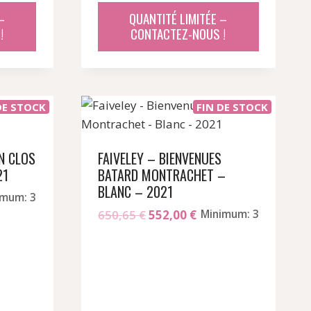
–
QUANTITÉ LIMITÉE –
04 €.
!
CONTACTEZ-NOUS !
DE STOCK
FIN DE STOCK
N CLOS
FAIVELEY – BIENVENUES
21
BATARD MONTRACHET –
BLANC – 2021
imum: 3
Le
Le
650,65
€
552,00
€
Minimum: 3
prix
prix
el
initial
actuel
était :
est :
68 €.
650,65 €.
552,00 €.