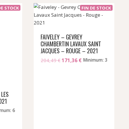
DE STOCK
FIN DE STOCK
FAIVELEY – GEVREY
CHAMBERTIN LAVAUX SAINT
JACQUES – ROUGE – 2021
Le
Le
204,49
€
171,36
€
Minimum: 3
prix
prix
initial
actuel
était :
est :
204,49 €.
171,36 €.
 LES
021
imum: 6
el