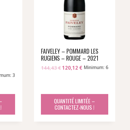
FAIVELEY – POMMARD LES
RUGIENS – ROUGE – 2021
e
Le
Le
144,43
€
120,12
€
Minimum: 6
rix
prix
prix
imum: 3
ctuel
initial
actuel
st :
était :
est :
144,43 €.
120,12 €.
–
QUANTITÉ LIMITÉE –
!
CONTACTEZ-NOUS !
58,40 €.