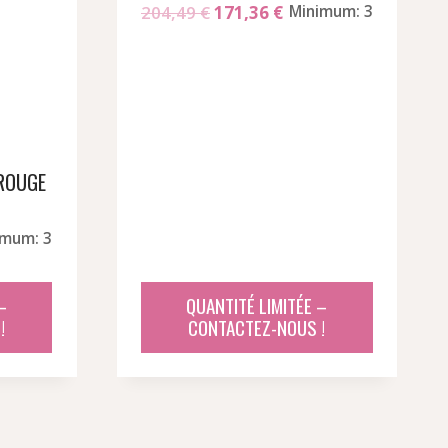
Le
Le
204,49
€
171,36
€
Minimum: 3
prix
prix
initial
actuel
était :
est :
204,49 €.
171,36 €.
 ROUGE
imum: 3
el
–
QUANTITÉ LIMITÉE –
!
CONTACTEZ-NOUS !
36 €.