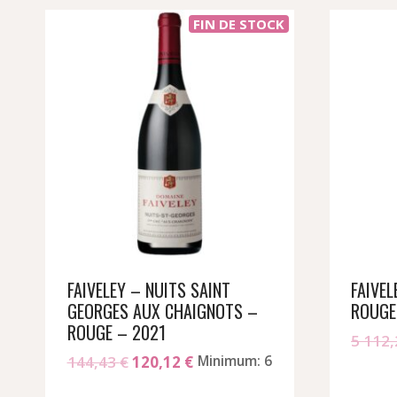
FIN DE STOCK
FAIVELEY – NUITS SAINT
FAIVE
GEORGES AUX CHAIGNOTS –
ROUGE
ROUGE – 2021
5 112
Le
Le
144,43
€
120,12
€
Minimum: 6
prix
prix