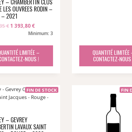
LEY – CHAMBERTIN CLOS
E LES OUVREES RODIN –
 – 2021
Le
Le
,35
€
1 393,80
€
prix
prix
Minimum: 3
initial
actuel
était :
est :
QUANTITÉ LIMITÉE –
QUANTITÉ LIMITÉE 
1
1
CONTACTEZ-NOUS !
CONTACTEZ-NOUS 
637,35 €.
393,80 €.
FIN DE STOCK
FIN 
EY – GEVREY
ERTIN LAVAUX SAINT