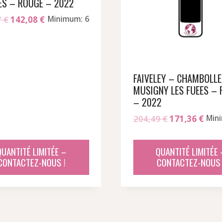
ES – ROUGE – 2022
Le
Le
7
€
142,08
€
Minimum: 6
prix
prix
initial
actuel
était :
est :
170,17 €.
142,08 €.
FAIVELEY – CHAMBOLLE
MUSIGNY LES FUEES –
– 2022
Le
Le
204,49
€
171,36
€
Min
prix
prix
initial
actu
QUANTITÉ LIMITÉE –
QUANTITÉ LIMITÉE 
était :
est :
CONTACTEZ-NOUS !
CONTACTEZ-NOUS 
204,49 €.
171,