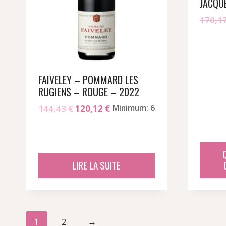
JACQU
170,1
FAIVELEY – POMMARD LES
RUGIENS – ROUGE – 2022
Le
Le
144,43
€
120,12
€
Minimum: 6
prix
prix
initial
actuel
était :
est :
144,43 €.
120,12 €.
LIRE LA SUITE
1
2
→