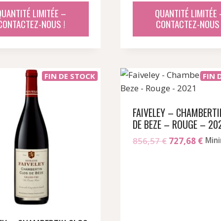
était :
est :
était :
est :
QUANTITÉ LIMITÉE –
QUANTITÉ LIMITÉE 
5
4
195,91 €.
164,
CONTACTEZ-NOUS !
CONTACTEZ-NOUS 
112,25 €.
358,40 €.
FIN DE STOCK
FIN 
FAIVELEY – CHAMBERTI
DE BEZE – ROUGE – 20
Le
Le
856,57
€
727,68
€
Min
prix
prix
initial
actu
était :
est :
856,57 €.
727,