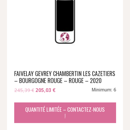
FAIVELAY GEVREY CHAMBERTIN LES CAZETIERS
– BOURGOGNE ROUGE – ROUGE – 2020
Le
Le
245,39
€
205,03
€
Minimum: 6
prix
prix
initial
actuel
QUANTITÉ LIMITÉE – CONTACTEZ-NOUS
était :
est :
!
245,39 €.
205,03 €.