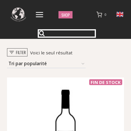
Aller
au
SHOP
0
contenu
FILTER
Voici le seul résultat
FIN DE STOCK