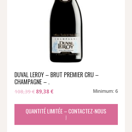
DUVAL LEROY – BRUT PREMIER CRU –
CHAMPAGNE – .
Le
Le
108,39
€
89,38
€
Minimum: 6
prix
prix
initial
actuel
QUANTITÉ LIMITÉE – CONTACTEZ-NOUS
était :
est :
!
108,39 €.
89,38 €.