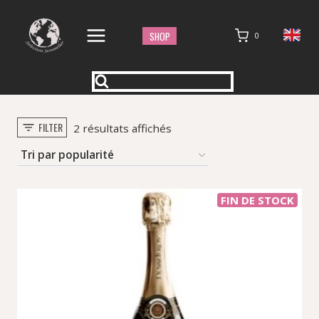
Aller
au
SHOP
0
contenu
FILTER
Trié
2 résultats affichés
par
popularité
FIN DE STOCK