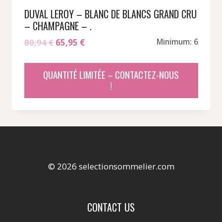
DUVAL LEROY – BLANC DE BLANCS GRAND CRU
– CHAMPAGNE – .
Le
Le
80,94
€
65,95
€
Minimum: 6
prix
prix
initial
actuel
QUANTITÉ LIMITÉE – CONTACTEZ-NOUS
était :
est :
!
80,94 €.
65,95 €.
© 2026 selectionsommelier.com
CONTACT US