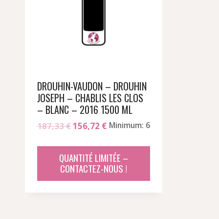
DROUHIN-VAUDON – DROUHIN
JOSEPH – CHABLIS LES CLOS
– BLANC – 2016 1500 ML
Le
Le
187,33
€
156,72
€
Minimum: 6
prix
prix
initial
actuel
QUANTITÉ LIMITÉE –
était :
est :
CONTACTEZ-NOUS !
187,33 €.
156,72 €.