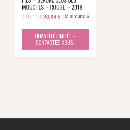
FILS – BEAUNE CLOS DES
MOUCHES – ROUGE – 2018
Le
Le
110,11
€
90,84
€
Minimum: 6
prix
prix
initial
actuel
QUANTITÉ LIMITÉE –
était :
est :
CONTACTEZ-NOUS !
110,11 €.
90,84 €.