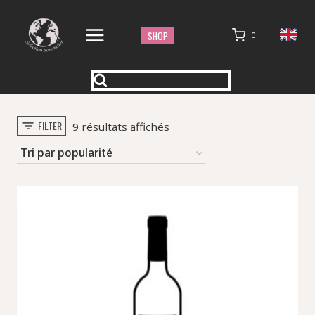
Aller
au
SHOP
0
contenu
FILTER
Trié
9 résultats affichés
par
popularité