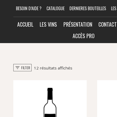
Aller
BESOIN D’AIDE ?
CATALOGUE
DERNIERES BOUTEILLES
LES
au
contenu
ACCUEIL
LES VINS
PRÉSENTATION
CONTACT
ACCÈS PRO
FILTER
Trié
12 résultats affichés
par
popularité