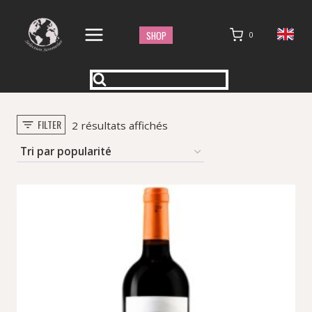
Aller
au
SHOP
0
contenu
FILTER
Trié
2 résultats affichés
par
popularité