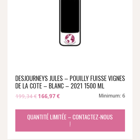
DESJOURNEYS JULES – POUILLY FUISSE VIGNES
DE LA COTE – BLANC – 2021 1500 ML
Le
Le
199,34
€
166,97
€
Minimum: 6
prix
prix
initial
actuel
QUANTITÉ LIMITÉE – CONTACTEZ-NOUS
était :
est :
!
199,34 €.
166,97 €.