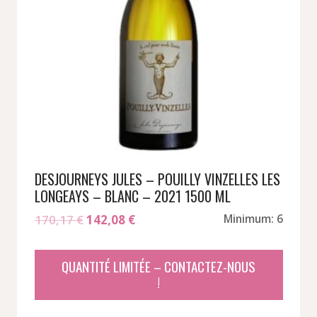
DESJOURNEYS JULES – POUILLY VINZELLES LES
LONGEAYS – BLANC – 2021 1500 ML
Le
Le
170,17
€
142,08
€
Minimum: 6
prix
prix
initial
actuel
QUANTITÉ LIMITÉE – CONTACTEZ-NOUS
était :
est :
!
170,17 €.
142,08 €.