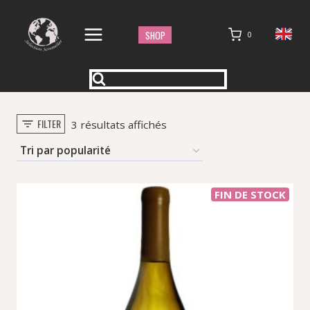
Aller
au
SHOP
0
contenu
FILTER
Trié
3 résultats affichés
par
popularité
FIN DE STOCK