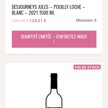
DESJOURNEYS JULES – POUILLY LOCHE –
BLANC – 2021 1500 ML
Le
Le
149,58
€
124,51
€
Minimum: 6
prix
prix
initial
actuel
QUANTITÉ LIMITÉE – CONTACTEZ-NOUS
était :
est :
!
149,58 €.
124,51 €.
FIN DE STOCK