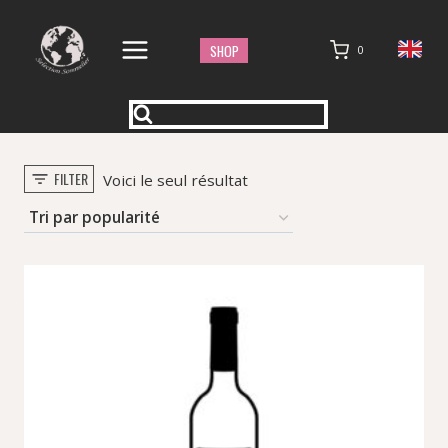
Aller
au
SHOP
0
contenu
FILTER
Voici le seul résultat