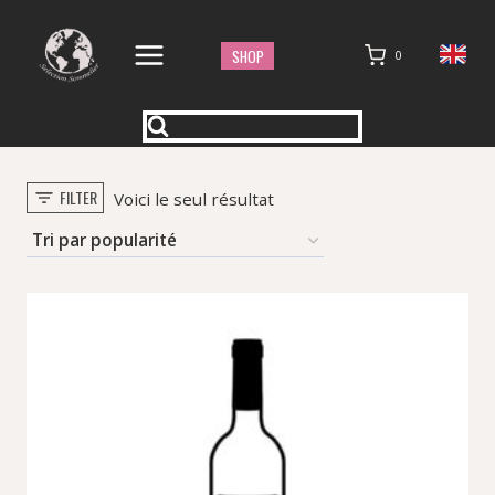
Aller
au
SHOP
0
contenu
FILTER
Voici le seul résultat