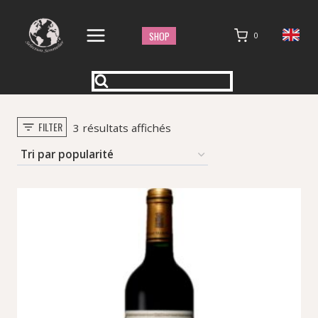
Aller
au
SHOP
0
contenu
FILTER
Trié
3 résultats affichés
par
popularité