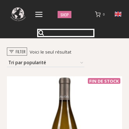
Aller
au
SHOP
0
contenu
FILTER
Voici le seul résultat
FIN DE STOCK