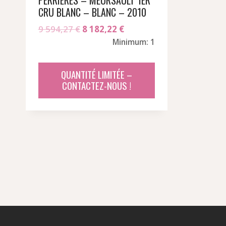
PERRIERES – MEURSAULT 1ER
CRU BLANC – BLANC – 2010
Le
Le
9 594,27
€
8 182,22
€
prix
prix
Minimum: 1
initial
actuel
était :
est :
QUANTITÉ LIMITÉE –
9
8
CONTACTEZ-NOUS !
594,27 €.
182,22 €.