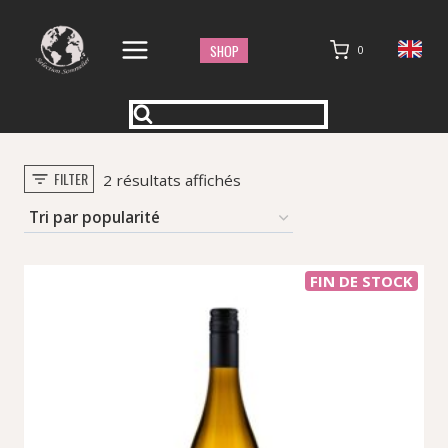
Aller
au
SHOP
0
contenu
FILTER
Trié
2 résultats affichés
par
popularité
FIN DE STOCK