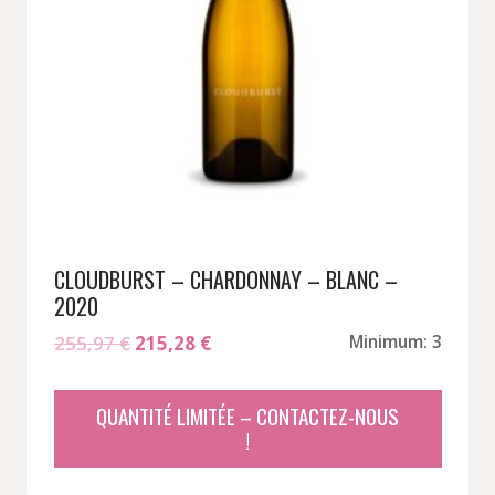
CLOUDBURST – CHARDONNAY – BLANC –
2020
Le
Le
255,97
€
215,28
€
Minimum: 3
prix
prix
initial
actuel
QUANTITÉ LIMITÉE – CONTACTEZ-NOUS
était :
est :
!
255,97 €.
215,28 €.