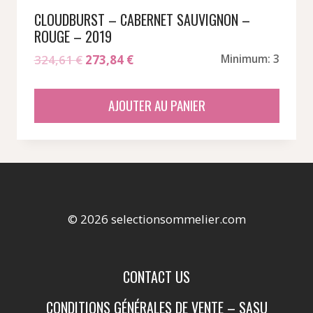
CLOUDBURST – CABERNET SAUVIGNON –
ROUGE – 2019
Le
Le
324,61
€
273,84
€
Minimum: 3
prix
prix
initial
actuel
AJOUTER AU PANIER
était :
est :
324,61 €.
273,84 €.
© 2026 selectionsommelier.com
CONTACT US
CONDITIONS GÉNÉRALES DE VENTE – SASU