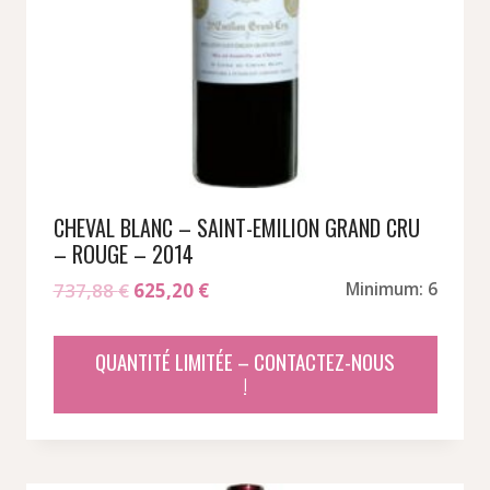
CHEVAL BLANC – SAINT-EMILION GRAND CRU
– ROUGE – 2014
Le
Le
737,88
€
625,20
€
Minimum: 6
prix
prix
initial
actuel
QUANTITÉ LIMITÉE – CONTACTEZ-NOUS
était :
est :
!
737,88 €.
625,20 €.