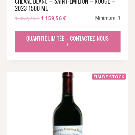
CHEVAL BLANC – SAINT-EMILION – ROUGE –
2023 1500 ML
Le
Le
1 362,79
€
1 159,56
€
Minimum: 1
prix
prix
initial
actuel
QUANTITÉ LIMITÉE – CONTACTEZ-NOUS
était :
est :
!
1
1
362,79 €.
159,56 €.
FIN DE STOCK