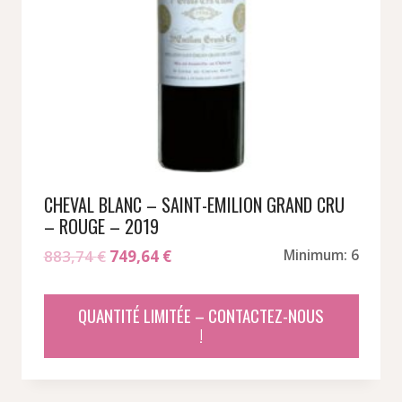
CHEVAL BLANC – SAINT-EMILION GRAND CRU
– ROUGE – 2019
Le
Le
883,74
€
749,64
€
Minimum: 6
prix
prix
initial
actuel
QUANTITÉ LIMITÉE – CONTACTEZ-NOUS
était :
est :
!
883,74 €.
749,64 €.