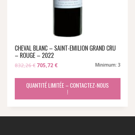
CHEVAL BLANC – SAINT-EMILION GRAND CRU
– ROUGE – 2022
Le
Le
832,26
€
705,72
€
Minimum: 3
prix
prix
initial
actuel
QUANTITÉ LIMITÉE – CONTACTEZ-NOUS
était :
est :
!
832,26 €.
705,72 €.