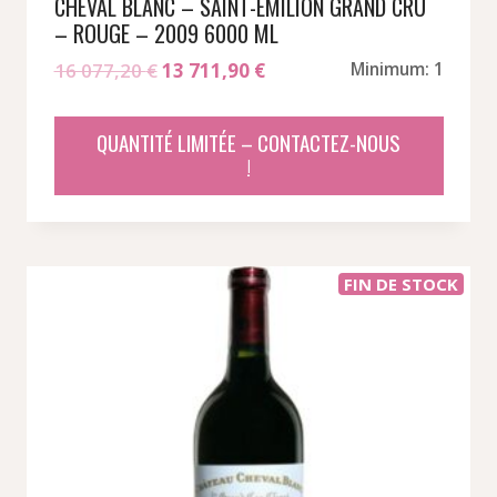
CHEVAL BLANC – SAINT-EMILION GRAND CRU
– ROUGE – 2009 6000 ML
Le
Le
16 077,20
€
13 711,90
€
Minimum: 1
prix
prix
initial
actuel
QUANTITÉ LIMITÉE – CONTACTEZ-NOUS
était :
est :
!
16
13
077,20 €.
711,90 €.
FIN DE STOCK