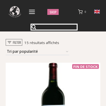
Aller
au
SHOP
0
contenu
FILTER
Trié
15 résultats affichés
par
popularité
FIN DE STOCK