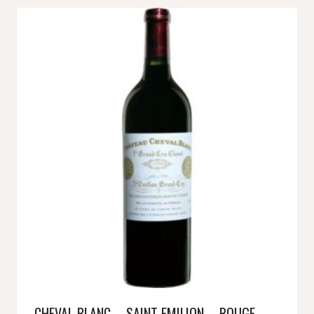
CHEVAL BLANC – SAINT EMILION – ROUGE –