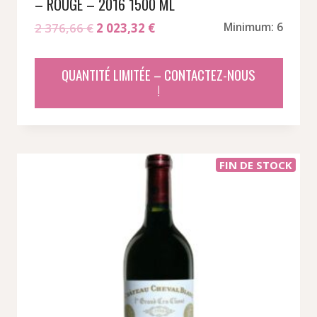
– ROUGE – 2016 1500 ML
Le
Le
2 376,66
€
2 023,32
€
Minimum: 6
prix
prix
initial
actuel
QUANTITÉ LIMITÉE – CONTACTEZ-NOUS
était :
est :
!
2
2
376,66 €.
023,32 €.
FIN DE STOCK