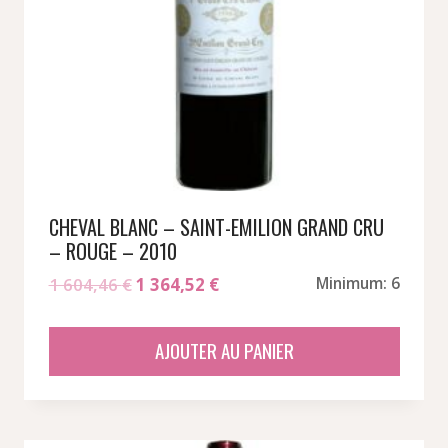
CHEVAL BLANC – SAINT-EMILION GRAND CRU
– ROUGE – 2010
Le
Le
1 604,46
€
1 364,52
€
Minimum: 6
prix
prix
initial
actuel
AJOUTER AU PANIER
était :
est :
1
1
604,46 €.
364,52 €.