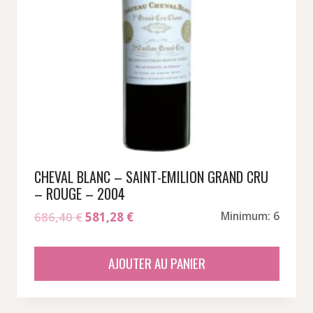
CHEVAL BLANC – SAINT-EMILION GRAND CRU
– ROUGE – 2004
Le
Le
686,40
€
581,28
€
Minimum: 6
prix
prix
initial
actuel
AJOUTER AU PANIER
était :
est :
686,40 €.
581,28 €.