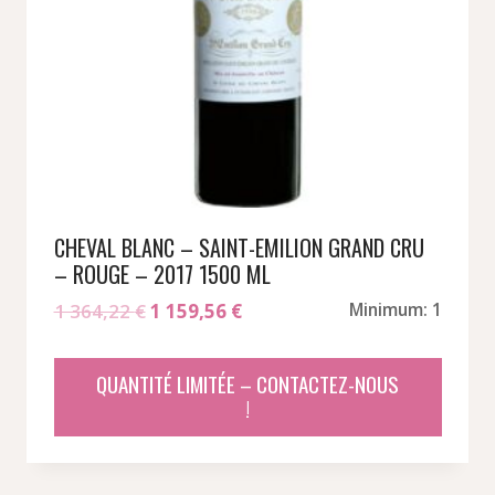
CHEVAL BLANC – SAINT-EMILION GRAND CRU
– ROUGE – 2017 1500 ML
Le
Le
1 364,22
€
1 159,56
€
Minimum: 1
prix
prix
initial
actuel
QUANTITÉ LIMITÉE – CONTACTEZ-NOUS
était :
est :
!
1
1
364,22 €.
159,56 €.