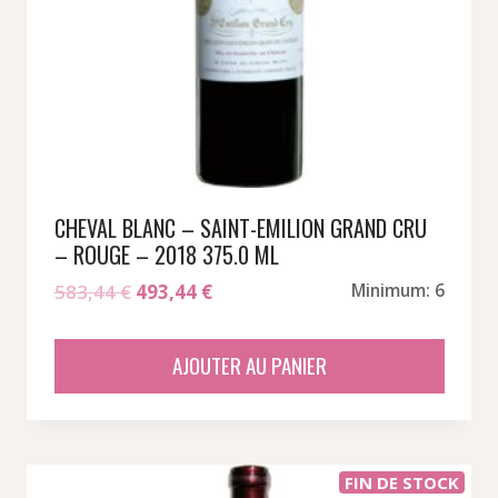
CHEVAL BLANC – SAINT-EMILION GRAND CRU
– ROUGE – 2018 375.0 ML
Le
Le
583,44
€
493,44
€
Minimum: 6
prix
prix
initial
actuel
AJOUTER AU PANIER
était :
est :
583,44 €.
493,44 €.
FIN DE STOCK