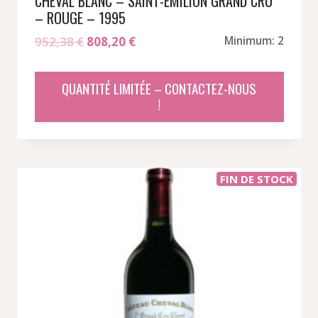
CHEVAL BLANC – SAINT-EMILION GRAND CRU
– ROUGE – 1995
Le
Le
952,38
€
808,20
€
Minimum: 2
prix
prix
initial
actuel
QUANTITÉ LIMITÉE – CONTACTEZ-NOUS
était :
est :
!
952,38 €.
808,20 €.
FIN DE STOCK