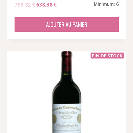
Le
Le
753,32
€
638,38
€
Minimum: 6
prix
prix
initial
actuel
AJOUTER AU PANIER
était :
est :
753,32 €.
638,38 €.
FIN DE STOCK