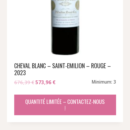
CHEVAL BLANC – SAINT-EMILION – ROUGE –
2023
Le
Le
676,39
€
573,96
€
Minimum: 3
prix
prix
initial
actuel
QUANTITÉ LIMITÉE – CONTACTEZ-NOUS
était :
est :
!
676,39 €.
573,96 €.