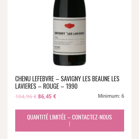
CHENU LEFEBVRE – SAVIGNY LES BEAUNE LES
LAVIERES – ROUGE – 1990
Le
Le
104,96
€
86,45
€
Minimum: 6
prix
prix
initial
actuel
QUANTITÉ LIMITÉE – CONTACTEZ-NOUS
était :
est :
!
104,96 €.
86,45 €.