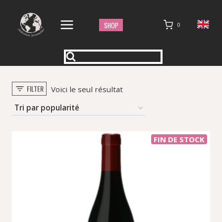
Aller
au
SHOP
0
contenu
FILTER
Voici le seul résultat
FIN DE STOCK