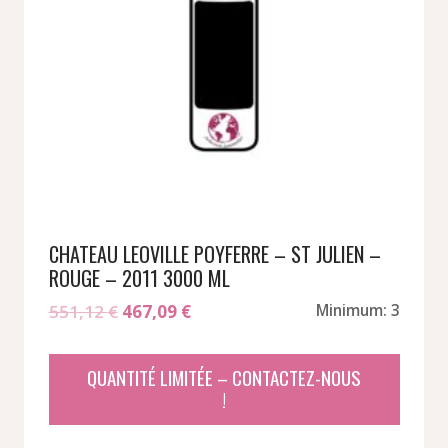
CHATEAU LEOVILLE POYFERRE – ST JULIEN –
ROUGE – 2011 3000 ML
Le
Le
551,12
€
467,09
€
Minimum: 3
prix
prix
initial
actuel
QUANTITÉ LIMITÉE – CONTACTEZ-NOUS
était :
est :
!
551,12 €.
467,09 €.