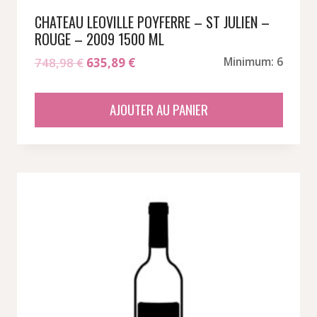
CHATEAU LEOVILLE POYFERRE – ST JULIEN –
ROUGE – 2009 1500 ML
Le
Le
748,98
€
635,89
€
Minimum: 6
prix
prix
initial
actuel
AJOUTER AU PANIER
était :
est :
748,98 €.
635,89 €.