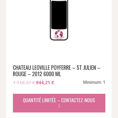
CHATEAU LEOVILLE POYFERRE – ST JULIEN –
ROUGE – 2012 6000 ML
Le
Le
1 110,37
€
944,21
€
Minimum: 1
prix
prix
initial
actuel
QUANTITÉ LIMITÉE – CONTACTEZ-NOUS
était :
est :
!
1
944,21 €.
110,37 €.