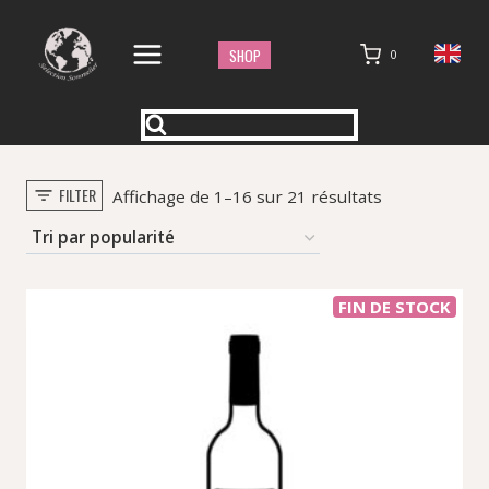
Aller
au
SHOP
0
contenu
FILTER
Trié
Affichage de 1–16 sur 21 résultats
par
popularité
FIN DE STOCK