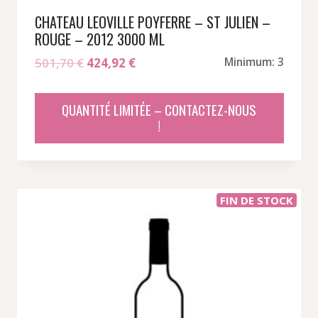
CHATEAU LEOVILLE POYFERRE – ST JULIEN –
ROUGE – 2012 3000 ML
Le
Le
501,70
€
424,92
€
Minimum: 3
prix
prix
initial
actuel
QUANTITÉ LIMITÉE – CONTACTEZ-NOUS
était :
est :
!
501,70 €.
424,92 €.
FIN DE STOCK