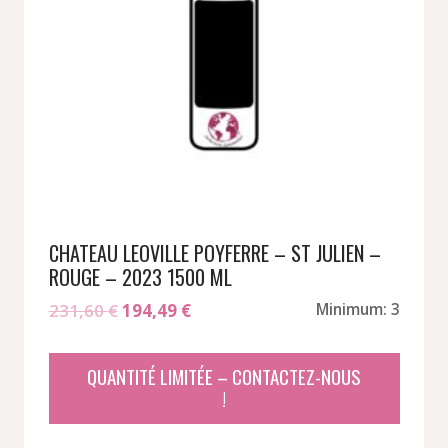
CHATEAU LEOVILLE POYFERRE – ST JULIEN –
ROUGE – 2023 1500 ML
Le
Le
231,60
€
194,49
€
Minimum: 3
prix
prix
initial
actuel
QUANTITÉ LIMITÉE – CONTACTEZ-NOUS
était :
est :
!
231,60 €.
194,49 €.