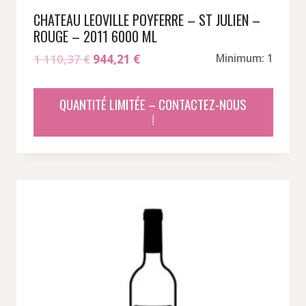
CHATEAU LEOVILLE POYFERRE – ST JULIEN –
ROUGE – 2011 6000 ML
Le
Le
1 110,37
€
944,21
€
Minimum: 1
prix
prix
initial
actuel
QUANTITÉ LIMITÉE – CONTACTEZ-NOUS
était :
est :
!
1
944,21 €.
110,37 €.