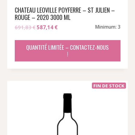
CHATEAU LEOVILLE POYFERRE – ST JULIEN –
ROUGE – 2020 3000 ML
Le
Le
691,83
€
587,14
€
Minimum: 3
prix
prix
initial
actuel
QUANTITÉ LIMITÉE – CONTACTEZ-NOUS
était :
est :
!
691,83 €.
587,14 €.
FIN DE STOCK