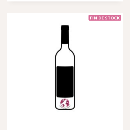
623,97 €.
382,38 €.
FIN DE STOCK