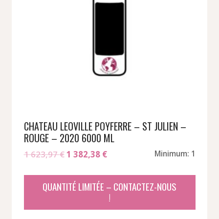
CHATEAU LEOVILLE POYFERRE – ST JULIEN –
ROUGE – 2020 6000 ML
Le
Le
1 623,97
€
1 382,38
€
Minimum: 1
prix
prix
initial
actuel
QUANTITÉ LIMITÉE – CONTACTEZ-NOUS
était :
est :
!
1
1