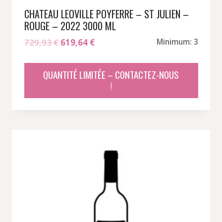
CHATEAU LEOVILLE POYFERRE – ST JULIEN –
ROUGE – 2022 3000 ML
Le
Le
729,93
€
619,64
€
Minimum: 3
prix
prix
initial
actuel
QUANTITÉ LIMITÉE – CONTACTEZ-NOUS
était :
est :
!
729,93 €.
619,64 €.