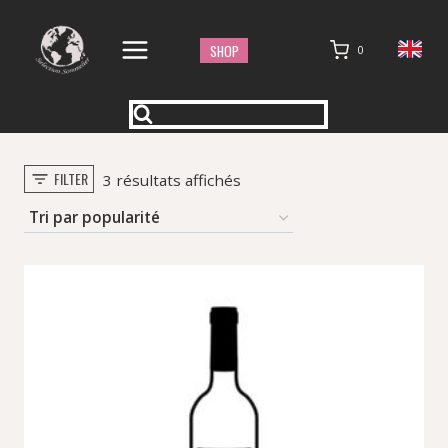
Aller
au
SHOP
0
contenu
FILTER
Trié
3 résultats affichés
par
popularité