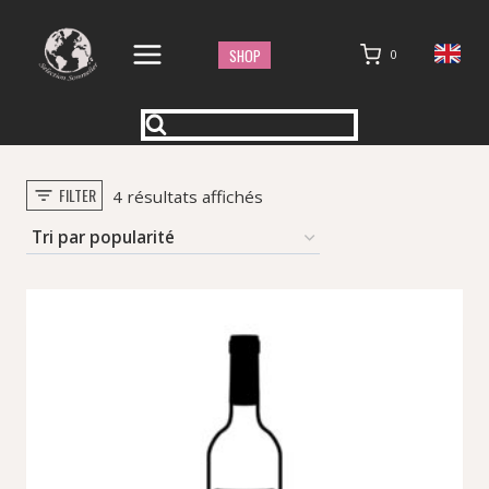
Aller
au
SHOP
0
contenu
FILTER
Trié
4 résultats affichés
par
popularité