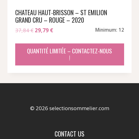
CHATEAU HAUT-BRISSON – ST EMILION
GRAND CRU – ROUGE – 2020
Le
Le
37,84
€
29,79
€
Minimum: 12
prix
prix
initial
actuel
QUANTITÉ LIMITÉE – CONTACTEZ-NOUS
était :
est :
!
37,84 €.
29,79 €.
© 2026 selectionsommelier.com
CONTACT US