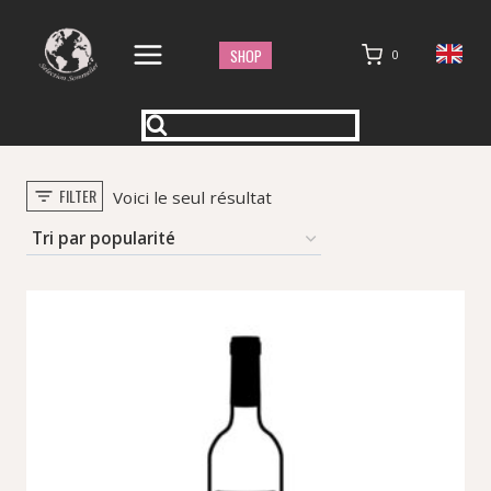
Aller
au
SHOP
0
contenu
FILTER
Voici le seul résultat