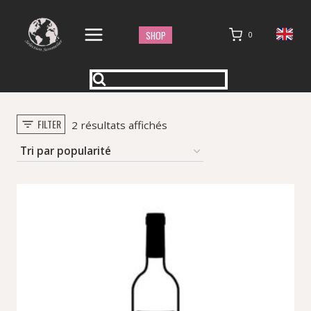
Aller
au
SHOP
0
contenu
FILTER
Trié
2 résultats affichés
par
popularité