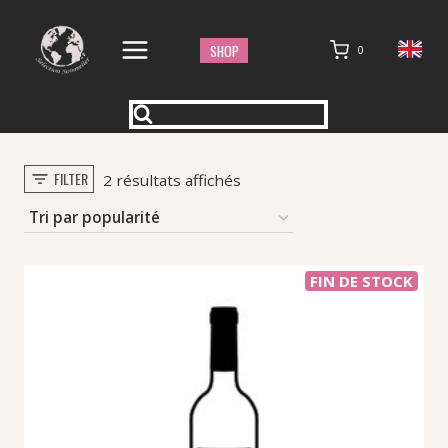
Aller
au
SHOP
0
contenu
FILTER
Trié
2 résultats affichés
par
popularité
FIN DE STOCK