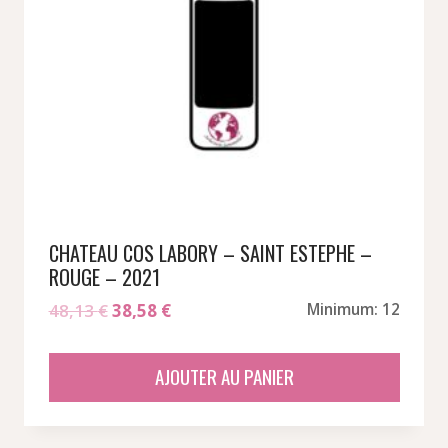
CHATEAU COS LABORY – SAINT ESTEPHE –
ROUGE – 2021
Le
Le
48,13
€
38,58
€
Minimum: 12
prix
prix
initial
actuel
AJOUTER AU PANIER
était :
est :
48,13 €.
38,58 €.