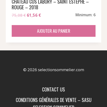
CHATEAU COS LABORY – SAINT ESTEPHE –
ROUGE – 2018
Le
Le
75,08
€
61,56
€
Minimum: 6
prix
prix
initial
actuel
AJOUTER AU PANIER
était :
est :
75,08 €.
61,56 €.
© 2026 selectionsommelier.com
CONTACT US
CONDITIONS GÉNÉRALES DE VENTE – SASU