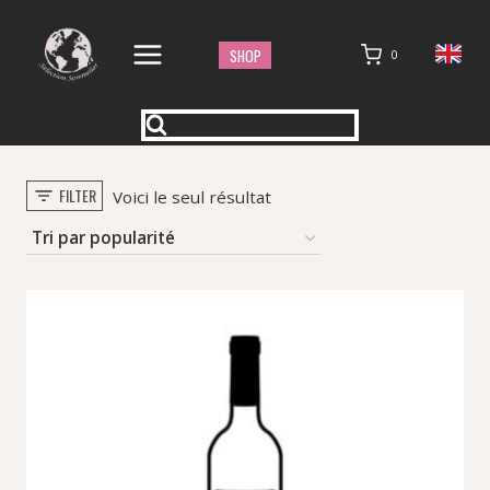
Aller
au
SHOP
0
contenu
FILTER
Voici le seul résultat