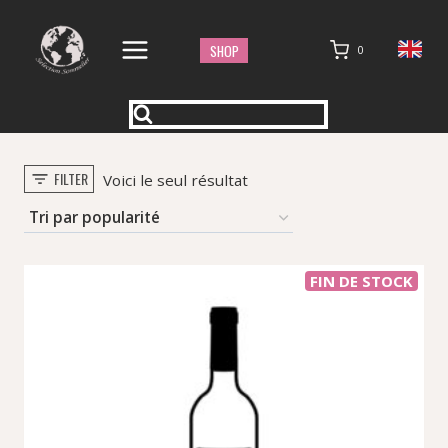
Aller
au
SHOP
0
contenu
FILTER
Voici le seul résultat
FIN DE STOCK