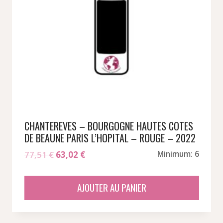
CHANTEREVES – BOURGOGNE HAUTES COTES
DE BEAUNE PARIS L’HOPITAL – ROUGE – 2022
Le
Le
77,51
€
63,02
€
Minimum: 6
prix
prix
initial
actuel
AJOUTER AU PANIER
était :
est :
77,51 €.
63,02 €.