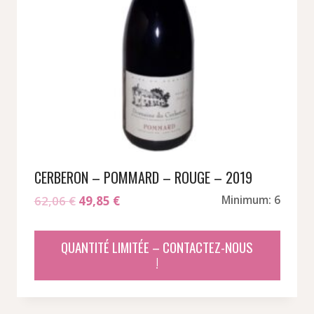
CERBERON – POMMARD – ROUGE – 2019
Le
Le
62,06
€
49,85
€
Minimum: 6
prix
prix
initial
actuel
QUANTITÉ LIMITÉE – CONTACTEZ-NOUS
était :
est :
!
62,06 €.
49,85 €.