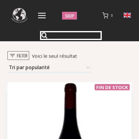
Aller
au
SHOP
0
contenu
FILTER
Voici le seul résultat
FIN DE STOCK