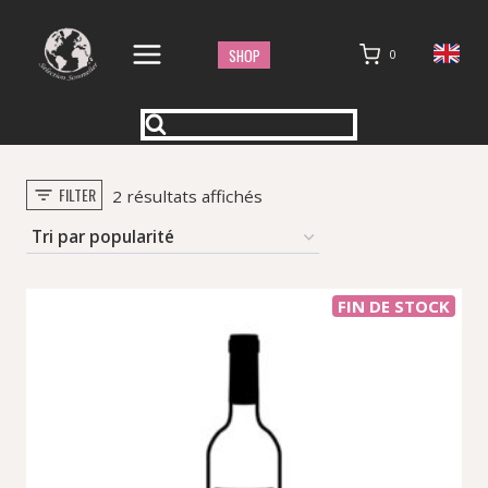
Aller
au
SHOP
0
contenu
FILTER
Trié
2 résultats affichés
par
popularité
FIN DE STOCK