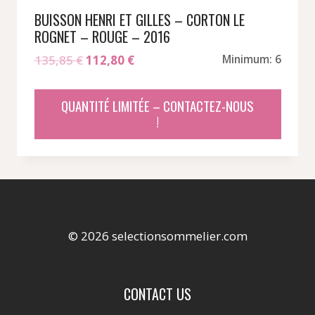
BUISSON HENRI ET GILLES – CORTON LE
ROGNET – ROUGE – 2016
Le
Le
135,85
€
112,80
€
Minimum: 6
prix
prix
initial
actuel
QUANTITÉ LIMITÉE – CONTACTEZ-NOUS
était :
est :
!
135,85 €.
112,80 €.
© 2026 selectionsommelier.com
CONTACT US