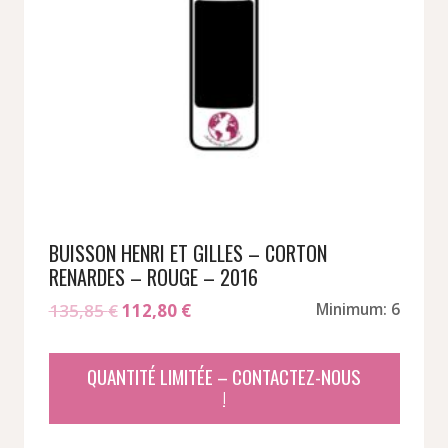
BUISSON HENRI ET GILLES – CORTON
RENARDES – ROUGE – 2016
Le
Le
135,85
€
112,80
€
Minimum: 6
prix
prix
initial
actuel
QUANTITÉ LIMITÉE – CONTACTEZ-NOUS
était :
est :
!
135,85 €.
112,80 €.