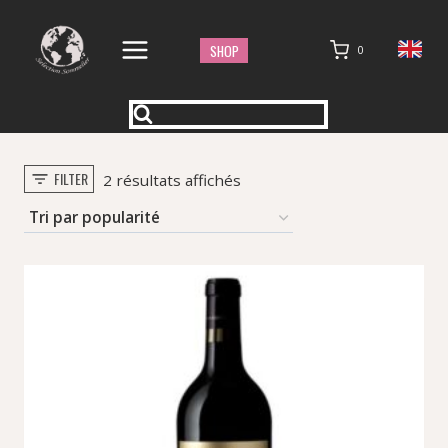
Aller
au
SHOP
0
contenu
FILTER
Trié
2 résultats affichés
par
popularité