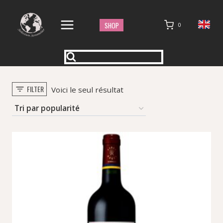
Aller
au
SHOP
0
contenu
FILTER
Voici le seul résultat