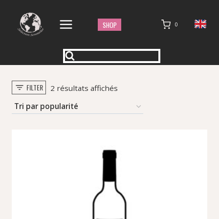
Aller
au
SHOP
0
contenu
FILTER
Trié
2 résultats affichés
par
popularité